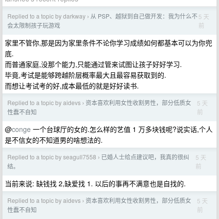
Replied to a topic by darkway
从 PSP、越狱到自己做开发：我为什么不
5 天
›
前
会太限制孩子玩游戏
家里不管你,那是因为家里条件不论你学习成绩如何都基本可以为你兜
底.
而普通家庭,没那个能力,只能通过管来试图让孩子好好学习.
毕竟,考试是能够跨越阶层概率最大且最容易获取到的.
而想让考试考的好,成本最低的就是好好读书.
Replied to a topic by aidevs
资本喜欢利用女性收割男性，部分低质女
5 天
›
前
性蠢不自知
@
conge
一个台球厅的女的.怎么样的艺值 1 万多块钱呢?说实话,个人
是不信女的不知道男的啥想法的.
Replied to a topic by seagull7558
已婚人士给点建议吧，我真的很纠
5 天
›
前
结。
当前来说: 缺钱找 2,缺爱找 1. 以后的事再不满意也是自找的.
Replied to a topic by aidevs
资本喜欢利用女性收割男性，部分低质女
5 天
›
前
性蠢不自知