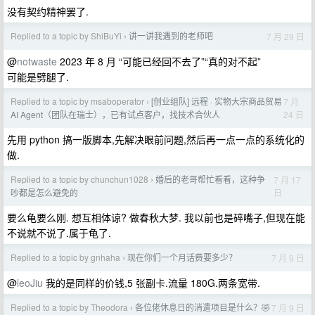
没有契约精神罢了.
Replied to a topic by ShiBuYi
讲一讲我遇到的老师吧
7 月 29 日
›
@
notwaste
2023 年 8 月 “可能已经回不去了”“真的对不起”
可能是劈腿了.
Replied to a topic by msaboperator
[创业组队] 远程 · 实物大宗商品贸易
7 月
›
24 日
AI Agent（团队在瑞士），已有试点客户，找技术合伙人
先用 python 搞一版脚本,先解决眼前问题,然后再一点一点的系统化的
做.
Replied to a topic by chunchun1028
婚后的老哥帮忙看看，这种争
7 月 17
›
日
吵都是怎么避免的
要么龟要么刚. 想互相体谅? 做春秋大梦. 我以前也是碎嘴子,但现在能
不说就不说了.属于龟了.
Replied to a topic by gnhaha
现在你们一个月话费要多少？
7 月 9 日
›
@
leoJiu
我的是同样的价钱,5 张副卡.流量 180G.两条宽带.
Replied to a topic by Theodora
各位佬休息日的消遣项目是什么？🤣
7 月 9 日
›