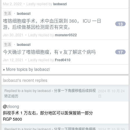
Mar 2, 2022 • Lastly replied by
laobaozi
生活
•
laobaozi
嗜铬细胞瘤手术，术中血压飙到 360， ICU 一日
13
游，后续做基因检测是否有突变。
Jan 30, 2021 • Lastly replied by
monster0522
生活
•
laobaozi
今天确诊了嗜铬细胞瘤，有 v 友了解这个病吗
17
Jan 12, 2021 • Lastly replied by
Fred0410
More topics by laobaozi
»
laobaozi's recent replies
Replied to a topic by laobaozi
分享一下角膜移植后续斜视
2024 年 10 月 24
›
日
矫正经历
@
zloong
斜视手术 1 万左右，部分地区可以医保报销一部分
RGP 5800
Replied to a topic by laobaozi
分享一下圆锥角膜和角膜移
2024 年 10 月 20
›