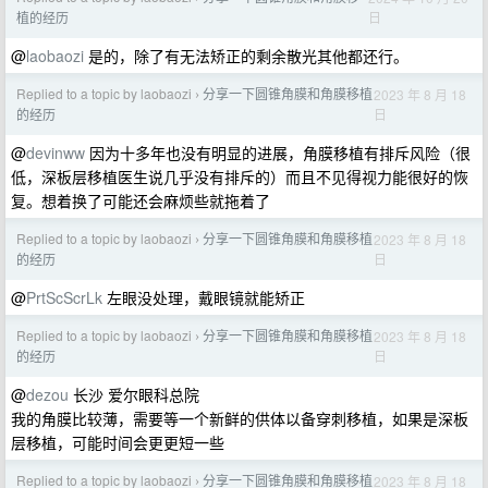
日
植的经历
@
laobaozi
是的，除了有无法矫正的剩余散光其他都还行。
Replied to a topic by laobaozi
分享一下圆锥角膜和角膜移植
2023 年 8 月 18
›
日
的经历
@
devinww
因为十多年也没有明显的进展，角膜移植有排斥风险（很
低，深板层移植医生说几乎没有排斥的）而且不见得视力能很好的恢
复。想着换了可能还会麻烦些就拖着了
Replied to a topic by laobaozi
分享一下圆锥角膜和角膜移植
2023 年 8 月 18
›
日
的经历
@
PrtScScrLk
左眼没处理，戴眼镜就能矫正
Replied to a topic by laobaozi
分享一下圆锥角膜和角膜移植
2023 年 8 月 18
›
日
的经历
@
dezou
长沙 爱尔眼科总院
我的角膜比较薄，需要等一个新鲜的供体以备穿刺移植，如果是深板
层移植，可能时间会更更短一些
Replied to a topic by laobaozi
分享一下圆锥角膜和角膜移植
2023 年 8 月 18
›