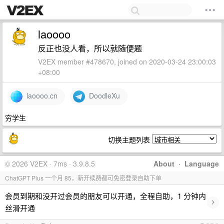
laoooo
反正也没人看，所以就随便题
V2EX member #478670, joined on 2020-03-24 23:00:03
+08:00
laoooo.cn
DoodleXu
穷学生
切换主题列表
© 2026 V2EX · 7ms · 3.9.8.5
About
·
Language
ChatGPT Plus 一个月 85，新开续费都可免密登录自助下单
会员到期和没开过会员的朋友可以开通，全程自助，1 分钟内
›
丝滑开通