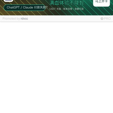
Promoted by
rdvcc
PRO