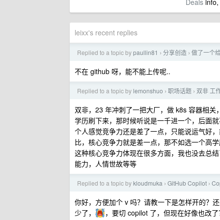
Deals
info,
leixx's recent replies
Replied to a topic by
paullin81
分享创造
做了一个给 
›
›
不在 github 呀，能不能上传呢..
Replied to a topic by
lemonshuo
职场话题
双非 工作
›
›
双非，23 年冲刺了一把大厂，做 k8s 容器相
学历刷下来，那时候听说是一千进一个，后面就
个人感觉竞争力还是差了一点，只能说运气好，
比，核心竞争力就是差一点，那不如选一个高学
这种核心竞争力体现在很多方面，我也没去总结
能力，人情世故等等
Replied to a topic by
kloudmuka
GitHub Copilot
C
›
›
你好，方便加个 v 吗？请教一下是怎样开的？还有，有没有
少了，
，要切 copilot 了，但现在好像也