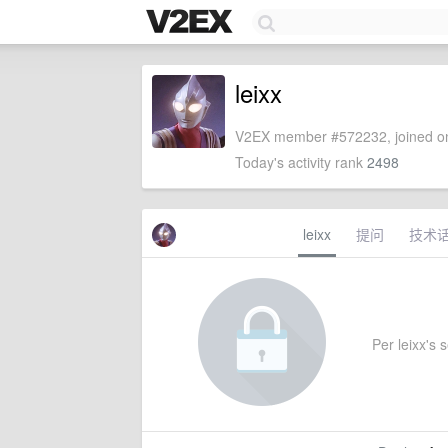
leixx
V2EX member #572232, joined on
Today's activity rank
2498
leixx
提问
技术
Per leixx's s