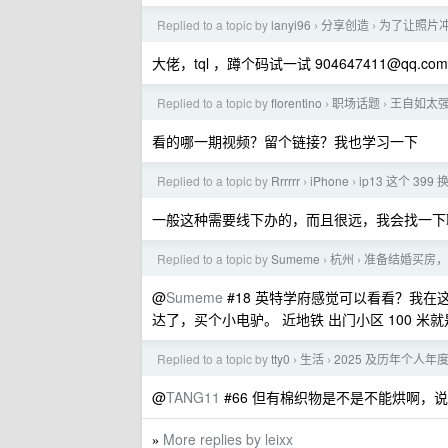
Replied to a topic by
lanyi96
分享创造
为了让照片冲
›
›
大佬，tql ，蹲个码试一试
904647411@qq.com
Replied to a topic by
florentino
职场话题
王自如太
›
›
看的哪一期视频？留个链接？我也学习一下
Replied to a topic by
Rrrrrr
iPhone
ip13 这个 399
›
›
一般这种需要线下办的，而且很远，我会找一下
Replied to a topic by
Sumeme
杭州
准备结婚买房，
›
›
@
Sumeme
#18 英特学府感觉可以看看？我
达了，买个小电驴。 近地铁 出门小区 100 米就
Replied to a topic by
tty0
生活
2025 及历年个人年
›
›
@
TANG11
#66 但有棉织物是不是不能烘啊，
More replies by leixx
»