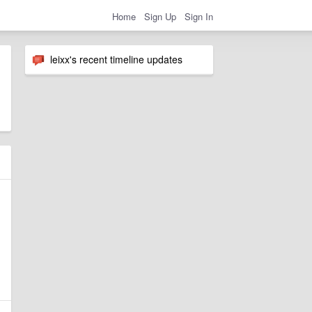
Home
Sign Up
Sign In
leixx's recent timeline updates