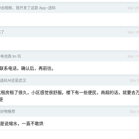
出相框，我开发了这款 App~送码
Mar 2
强了
Mar 1
 换电池真 tm 坑
Mar 1
联系电话，确认后，再前往。
选杭州还是武汉
Mar 
在这租房租了很久，小区感觉很舒服。楼下有一些便民，商超的话，就要去
是
度好物推荐
Mar 
说是说缩水，一直不敢烘