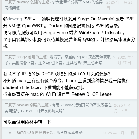
回复了 dewreg 创建的主题
求大佬帮忙分析下 NAS 的诡异
2025 年 4 月 28
›
日
网络问题
@
dewreg
PVE + 1, 透明代理可以采用 Surge On Macmini 或者 PVE
开 VM 装 OpenWRT 。Docker 的网络配置远比 PVE 的复杂。
访问照片服务可以用 Surge Ponte 或者 WireGuard / Tailscale 。
至于莫名其妙死机你可以待其恢复后查看 syslog ，并根据具体设备分
析。
回复了 ssbg2 创建的主题
崩溃了，家里的 5g wifi 突然无法获取 ip
2025 年 4
›
月 27 日
了，其他设备正常，连 2.4g 也正常，连其他 5g 热点也正常
获取不了 IP 指的是 DHCP 获取到的是 169 开头的还是？
不知道 mac 上有没有这个命令，Linux 上遇到这种情况我一般执行
dhclient <Interface> 下看看能不能获取到。
或者你直接在 mac 的 Wi-Fi 设置里 Renew DHCP Lease
回复了 hiboshi 创建的主题
有用 VScode 远程开发的不服务器在
2025 年 4
›
月 17 日
美国延时 170~200 对开发影响大吗？
可以尝试用微林中转一下
回复了 8675bc86 创建的主题
照片搬家真费劲
2025 年 3 月 29 日
›