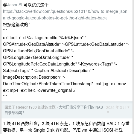
@
JasonSi
可以试试这个
https://stackoverflow.com/questions/65210140/how-to-merge-json-
and-google-takeout-photos-to-get-the-right-dates-back
根据这篇改的：
```
exiftool -r -d %s -tagsfromfile "%d/%F.json" "-
GPSAltitude<GeoDataAltitude" "-GPSLatitude<GeoDataLatitude" "-
GPSLatitudeRef<GeoDataLatitude" "-
GPSLongitude<GeoDataLongitude" "-
GPSLongitudeRef<GeoDataLongitude" "-Keywords<Tags" "-
Subject<Tags" "-Caption-Abstract<Description" "-
ImageDescription<Description" "-
DateTimeOriginal<PhotoTakenTimeTimestamp" -ext jpg -ext mov -
ext mp4 -ext heic -overwrite_original ./
```
回复了 Rebron1900 创建的主题
大佬们能分享下你们的 NAS
2025 年 3 月 7
›
日
目录结构吗？
1 块 4TB 西数红盘，2 块 4TB 东芝，1 块东芝和西数组 RAID 1 存重
要数据，另一块 Single Disk 存电影。PVE vm 中通过 ISCSI 挂载