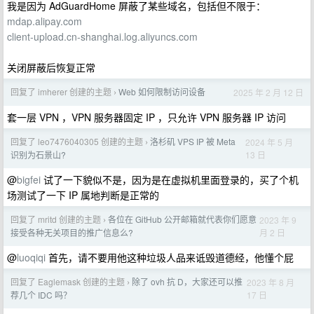
我是因为 AdGuardHome 屏蔽了某些域名，包括但不限于：
mdap.alipay.com
client-upload.cn-shanghai.log.aliyuncs.com
关闭屏蔽后恢复正常
回复了 imherer 创建的主题
Web 如何限制访问设备
2025 年 2 月 12 日
›
套一层 VPN ，VPN 服务器固定 IP ，只允许 VPN 服务器 IP 访问
回复了 leo7476040305 创建的主题
洛杉矶 VPS IP 被 Meta
2024 年 5 月
›
13 日
识别为石景山?
@
bigfei
试了一下貌似不是，因为是在虚拟机里面登录的，买了个机
场测试了一下 IP 属地判断是正常的
回复了 mritd 创建的主题
各位在 GitHub 公开邮箱就代表你们愿意
2023 年 9
›
月 2 日
接受各种无关项目的推广信息么?
@
luoqiqi
首先，请不要用他这种垃圾人品来诋毁道德经，他懂个屁
回复了 Eaglemask 创建的主题
除了 ovh 抗 D，大家还可以推
2023 年 8 月
›
17 日
荐几个 IDC 吗？