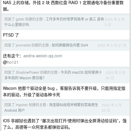
NAS 上的存储。外挂 2 块 西数红盘 RAID 1 定期通电冷备份重要数
据。
回复了 gzldc 创建的主题
工作多年仍时常梦到高考 or 高三 是有
2025 年 3 月
›
5 日
什么心里暗示吗
PTSD 了
回复了 journalist 创建的主题
如何屏蔽微信内置 DoH
2025 年 2 月 27 日
›
还有这个：
aedns.weixin.qq.com
@
ho121
回复了 ShadowPower 创建的主题
今天的 macOS 如何使用十
2025 年 2 月
›
24 日
多年前的 Wacom 数位板？
Wacom 他那个驱动全是 bug ，客服告诉我不要升级，只能用指定版
本的驱动，升级了驱动各种卡死
回复了 Hypixel 创建的主题
淘宝疑似歧视并频繁封禁类原生
2025 年 2 月
›
22 日
Android 用户
iOS 非越狱也遇到了 “屡次出现打开/使用时弹出全屏滑动验证码”，饿
了么，高德等一众阿里系都弹验证码。