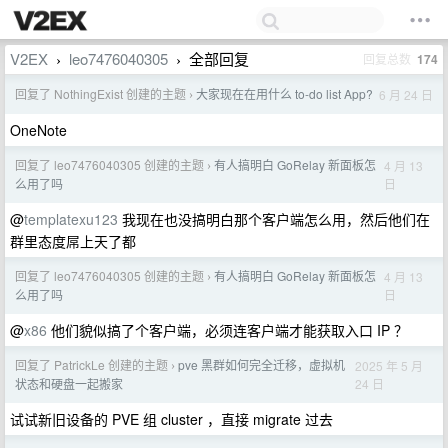
V2EX
leo7476040305
全部回复
回复总数
174
›
›
回复了 NothingExist 创建的主题
大家现在在用什么 to-do list App?
6 月 24 日
›
OneNote
回复了 leo7476040305 创建的主题
有人搞明白 GoRelay 新面板怎
4 月 13
›
日
么用了吗
@
templatexu123
我现在也没搞明白那个客户端怎么用，然后他们在
群里态度屌上天了都
回复了 leo7476040305 创建的主题
有人搞明白 GoRelay 新面板怎
4 月 13
›
日
么用了吗
@
x86
他们貌似搞了个客户端，必须连客户端才能获取入口 IP ？
回复了 PatrickLe 创建的主题
pve 黑群如何完全迁移，虚拟机
2025 年 5 月
›
24 日
状态和硬盘一起搬家
试试新旧设备的 PVE 组 cluster ，直接 migrate 过去