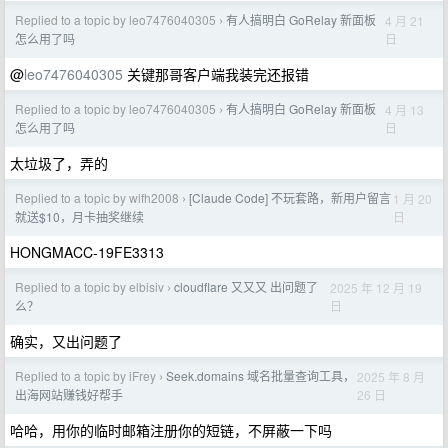
Replied to a topic by leo7476040305
有人搞明白 GoRelay 新面板
4 月 21
›
日
怎么用了吗
@
leo7476040305
关键那哥客户端我装完还报错
Replied to a topic by leo7476040305
有人搞明白 GoRelay 新面板
4 月 13
›
日
怎么用了吗
太垃圾了，弄的
Replied to a topic by wlfh2008
[Claude Code] 不玩套路，新用户留言
1 月 20
›
日
就送$10，月卡抽奖继续
HONGMACC-19FE3313
Replied to a topic by elbisiv
cloudflare 又又又 出问题了
2025 年 12 月 19
›
日
么？
确实，又出问题了
Replied to a topic by iFrey
Seek.domains 域名批量查询工具，
2025 年 8 月
›
26 日
出海网站赚钱好帮手
哈哈，用你的临时邮箱注册你的短链，不屏蔽一下吗