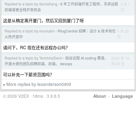
Replied to a topic by SonicKang
6 年工作前端开发工程师，寻求远程
2 月 7
›
日
前端或者全栈开发机会
这是从稿定离开厦门，然后又回到厦门了呀
Replied to a topic by mumubin
RingCentral 招聘｜设计 & 技术岗位
1 月 20
›
日
火热开放中
请问下，RC 现在还有远程办公吗？
Replied to a topic by TechhireDemi
硅谷远程 AI coding 赛道，
2025 年 10
›
月 24 日
开源大佬的团队招聘前端，后端， devops
可以补充一下薪资范围吗？
More replies by leoanderson0409
»
© 2026 V2EX · 18ms · 3.9.8.5
About
·
Language