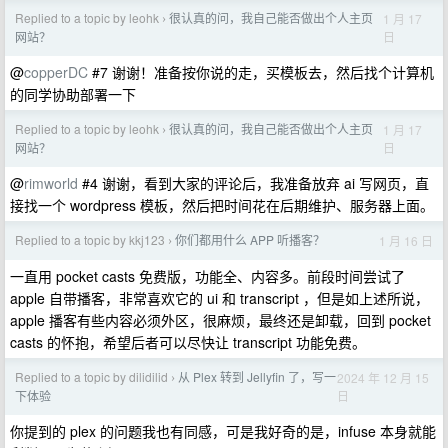
Replied to a topic by leohk
很认真的问，我自己能否做出个人主页
1 月 17
›
日
网站？
@
copperDC
#7 谢谢！准备按你说的走，买模板去，然后找个计算机
的同学协助部署一下
Replied to a topic by leohk
很认真的问，我自己能否做出个人主页
1 月 17
›
日
网站？
@
rimworld
#4 谢谢，看到大家的评论后，我准备放弃 ai 写网页，直
接找一个 wordpress 模板，然后把时间花在后期维护、服务器上面。
Replied to a topic by kkj123
你们都用什么 APP 听播客？
1 月 16 日
›
一直用 pocket casts 免费版，功能全、内容多。前段时间尝试了
apple 自带播客，非常喜欢它的 ui 和 transcript ，但是如上述所说，
apple 播客有些内容必须外区，很麻烦，最终还是卸载，回到 pocket
casts 的怀抱，希望后者可以尽快让 transcript 功能免费。
Replied to a topic by dilidilid
从 Plex 转到 Jellyfin 了，写一
2024 年 12 月 15
›
日
下体验
你提到的 plex 的问题我也有同感，可是我好奇的是，infuse 本身就能