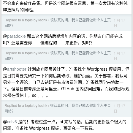
不会拿它来放作品集。但是这个网站很有意思，第一次发现有这种纯
粹放照片的网站。
Replied to a topic by leohk
很认真的问，我自己能否做出个人主页
1 月 17
›
日
网站？
@
paradoxie
那么这个网站后期增加内容的话，你朋友自己能完成
吗？还是需要你——懂编程的——来更新，对吗？
Replied to a topic by leohk
很认真的问，我自己能否做出个人主页
1 月 17
›
日
网站？
@
artshooter
计划放弃网页设计了，准备找个 Wordpress 模板用，但
是目前需要先研究一下如何后期修改、维护页面。关于部署，我认可
另外一个评论，自己去钻研是有点浪费时间，准备找同学来协助一
下。但是目前考虑还是阿里云，GitHub 国内访问困难，而我的目标观
众都在微信上，so 。。。
Replied to a topic by leohk
很认真的问，我自己能否做出个人主页
1 月 17
›
日
网站？
@
cctv6
是的！考虑过这一点，ai 来写的话，后期的更新是个很大的
问题，准备找 Wordpress 模板，写研究一下看看。