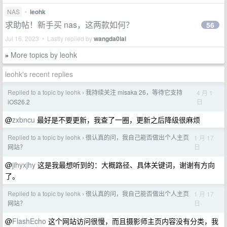
NAS
•
leohk
求助帖！新手买 nas，这两款如何？
56
Jul 16, 2023 • Lastly replied by
wangda0lai
More topics by leohk
»
leohk's recent replies
Replied to a topic by leohk
我持续关注 misaka 26，等待它支持
4 月 1
›
日
iOS26.2
@
zxbncu
最好是不要更新，我查了一圈，更新之后降级很麻烦
Replied to a topic by leohk
很认真的问，我自己能否做出个人主页
1 月 17
›
日
网站？
@
jihyxjhy
这是我最想听到的：大概路径、具体关键词，谢谢有方向
了。
Replied to a topic by leohk
很认真的问，我自己能否做出个人主页
1 月 17
›
日
网站？
@
FlashEcho
这个网站访问很慢，而且摄影师主页内容没有分类，我