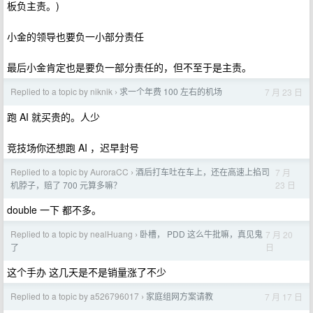
板负主责。)
小金的领导也要负一小部分责任
最后小金肯定也是要负一部分责任的，但不至于是主责。
Replied to a topic by niknik
求一个年费 100 左右的机场
7 月 23 日
›
跑 AI 就买贵的。人少
竞技场你还想跑 AI ，迟早封号
Replied to a topic by AuroraCC
酒后打车吐在车上，还在高速上掐司
7 月
›
23 日
机脖子，赔了 700 元算多嘛？
double 一下 都不多。
Replied to a topic by nealHuang
卧槽， PDD 这么牛批嘛，真见鬼
7 月 20
›
日
了
这个手办 这几天是不是销量涨了不少
Replied to a topic by a526796017
家庭组网方案请教
7 月 17 日
›