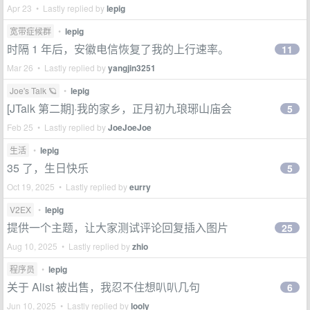
Apr 23 • Lastly replied by
lepig
宽带症候群
•
lepig
时隔 1 年后，安徽电信恢复了我的上行速率。
11
Mar 26 • Lastly replied by
yangjin3251
Joe's Talk 🪐
•
lepig
[JTalk 第二期]·我的家乡，正月初九琅琊山庙会
5
Feb 25 • Lastly replied by
JoeJoeJoe
生活
•
lepig
35 了，生日快乐
5
Oct 19, 2025 • Lastly replied by
eurry
V2EX
•
lepig
提供一个主题，让大家测试评论回复插入图片
25
Aug 10, 2025 • Lastly replied by
zhio
程序员
•
lepig
关于 Alist 被出售，我忍不住想叭叭几句
6
Jun 10, 2025 • Lastly replied by
looly