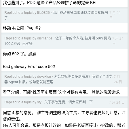
我也遇到了。PDD 这些个产品经理拼了命的完善 KPI
Replied to a topic by lilu0826
四川移动白名单限速找装维直接解除
7 月 29
›
日
了
移动 有公网 IPv6 吗？
Replied to a topic by dismantle
做了一年的个人站, 被月活 50W 网站
7 月 24
›
日
100%抄袭, 已实锤
你的 502 了。尴尬
Bad gateway Error code 502
Replied to a topic by devcxlcn
浏览器标签页多到崩溃？我做了个浏览
7 月
›
24 日
器 Agent 扩展，说句话就能整理
看了介绍，可能"找回历史页面"这个对我有点用。 其他的我没需求
Replied to a topic by sty
关于事故定责，请大家评判一下
7 月 24 日
›
同意 4 楼的意见。 谁主导调整的谁负主责，主导者也要起到汇总，监
督的责任。
(有人可能会说，那是老板让改的。如果是老板直接让小金改的，那老