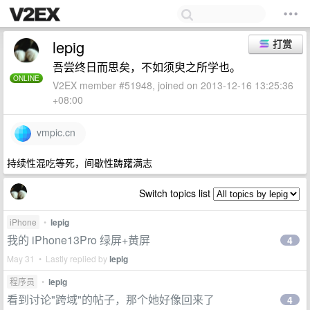
lepig
打赏
吾尝终日而思矣，不如须臾之所学也。
ONLINE
V2EX member #51948, joined on 2013-12-16 13:25:36
+08:00
vmpic.cn
持续性混吃等死，间歇性踌躇满志
Switch topics list
iPhone
•
lepig
我的 iPhone13Pro 绿屏+黄屏
4
May 31 • Lastly replied by
lepig
程序员
•
lepig
看到讨论"跨域"的帖子，那个她好像回来了
4