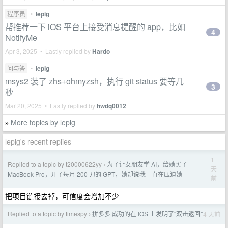
程序员
•
lepig
帮推荐一下 iOS 平台上接受消息提醒的 app，比如
4
NotifyMe
Apr 3, 2025 • Lastly replied by
Hardo
问与答
•
lepig
msys2 装了 zhs+ohmyzsh，执行 git status 要等几
3
秒
Mar 20, 2025 • Lastly replied by
hwdq0012
More topics by lepig
»
lepig's recent replies
1
Replied to a topic by t20000622yy
为了让女朋友学 AI，给她买了
›
天
MacBook Pro，开了每月 200 刀的 GPT，她却说我一直在压迫她
前
把项目链接去掉，可信度会增加不少
Replied to a topic by timespy
拼多多 成功的在 IOS 上发明了"双击返回"
4 天前
›