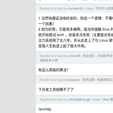
Replied to a topic by
monster33
Linux
你为什么选择 A
›
›
1 当然快捷这没啥好说的，和这一个道理：不
一个因素）
2 因为好奇，它能有多难啊，我当年接触 linux
就开始尝试 arch ，安装多次失败（主要是对系统对
主力系统用了五六年，并从此走上了与 Linux 
变我人生轨迹上起了极大作用。
Replied to a topic by
zhimo08
创业组队
寻找技术合
›
›
顶级技术大佬
有这么高级的算法？
Replied to a topic by
kisshere
职场话题
有离职但又没
›
›
下月发工资就瞒不了了
Replied to a topic by
rv54ntjwfm3ug8
Linux
Web 服
›
›
/srv/http