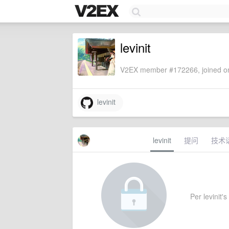
levinit
V2EX member #172266, joined on
levinit
levinit
提问
技术
Per levinit's