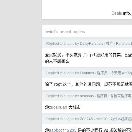
Deals
info,
levinit's recent replies
Replied to a topic by
DaisyParallels
推广
Paralle
›
›
爱买就买，不买就算了，pd 挺好用的其实，没
的人不想想么
Replied to a topic by
Features
程序员
今天用 win
›
›
除了 root 这个，其他的没问题，规范不规范就
Replied to a topic by
beasons
程序员
有抢菜程序吗
›
›
@
zuosiruan
大城市
Replied to a topic by
ZC3746
macOS
为什么越来越
›
›
@
aabbcc112233
是的不少同行 v2 求破解的不