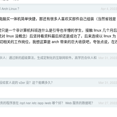
rch Linux ？
Apr 4, 202
懂电脑买一体机简单快捷，那还有很多人喜欢买部件自己组装（当然省钱是
 时只是一个非计算机科班连什么是引导也半懵的学生，接触 linux 几个月后
 linux 没概念）后坚持看资料最后却还是成功了，后来连续以 linux 为
密切相关的工作岗位，我想这算是 arch 带来的巨大收获吧，夸张点说，在
伙人：通过新的超级算法，生成定制化的互联网软件。高学历合伙人和
Mar 31, 202
给家人说的 v2er 没？这个能瞒多久？
Mar 31, 202
务的程序放在 /opt /var /etc /app /web 哪个好？ Web 服务的数据呢？
Mar 27, 202