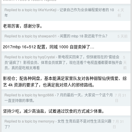
Replied to a topic by liKeYunKeji
记录自己作为业余编程爱好者的 10
4 天
›
前
年
老哥厉害，感谢分享。
Replied to a topic by shawpan01
闲置的 mbp 18 款还能干什么？
5 天前
›
2017mbp 16+512 配置，同城 1000 自提卖掉了…
Replied to a topic by hyqCrystal
新电视买回来了，但快被现在的“套娃会
5
›
天
员”逼疯了！影视会员、体育会员就算了，现在连看个电视直播都要单独开会
前
员，真的是吃相太难看
影视仓；配各种网盘，基本能满足家里队友对各种弱智仙侠情爱、综
艺 4k 资源的要求了，也满足我对烦人的邪修路线。
Replied to a topic by fengzi666
7 月的最后一天，大家说一个这个月
7 月 31
›
日
一直坚持做的事情。
坚持少吃，减少高油盐，试着通过饮食的方式减少体重。
Replied to a topic by memoryxy
女性 生育后是不是对性生活没兴趣
7 月 31
›
日
了？