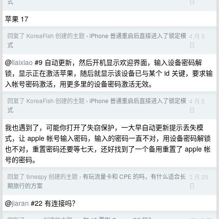
日
式
苹果 17
回复了 KoreaFish 创建的主题
iPhone 普通重启后直接进入了锁定模
4 月 5
›
日
式
@
liaixiao
#9 自动更新，然后开机显示欢迎界面，输入设备密码解
锁，显示正在激活苹果，随后就显示该设备已与某个 id 关键，要求输
入帐号密码激活，用更多里的设备密码激活无效。
回复了 KoreaFish 创建的主题
iPhone 普通重启后直接进入了锁定模
4 月 5
›
日
式
我也遇到了，可能你打开了失窃保护，一大早自动更新提示丢失模
式，让 apple 帐号输入密码，输入的密码一直不对，用设备密码解锁
也不对，重置密码还要等七天，还好找到了一个备用重置了 apple 帐
号的密码。
回复了 timespy 创建的主题
有玩流量卡和 CPE 的吗，有什么适合长
3 月 29
›
日
期旅行的方案
@
jiaran
#22 有连接吗？