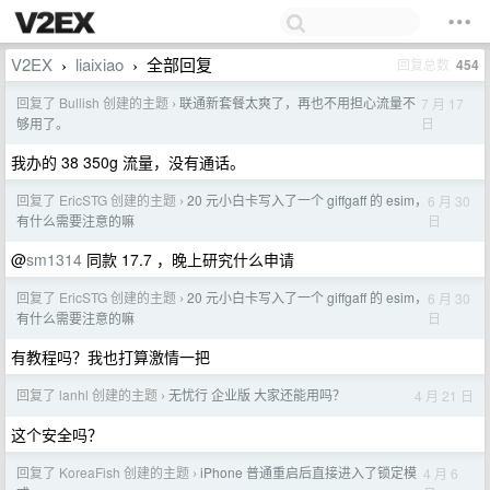
V2EX
liaixiao
全部回复
回复总数
454
›
›
回复了 Bullish 创建的主题
联通新套餐太爽了，再也不用担心流量不
7 月 17
›
日
够用了。
我办的 38 350g 流量，没有通话。
回复了 EricSTG 创建的主题
20 元小白卡写入了一个 giffgaff 的 esim，
6 月 30
›
日
有什么需要注意的嘛
@
sm1314
同款 17.7 ，晚上研究什么申请
回复了 EricSTG 创建的主题
20 元小白卡写入了一个 giffgaff 的 esim，
6 月 30
›
日
有什么需要注意的嘛
有教程吗？我也打算激情一把
回复了 lanhl 创建的主题
无忧行 企业版 大家还能用吗？
4 月 21 日
›
这个安全吗？
回复了 KoreaFish 创建的主题
iPhone 普通重启后直接进入了锁定模
4 月 6
›