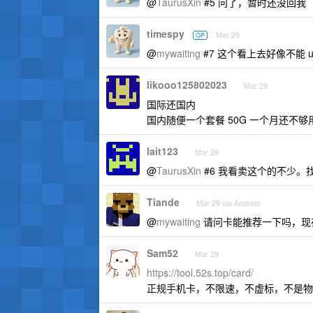
@
TaurusXin
#5 问了，暂时还没回我
timespy
Mar 29
OP
@
mywaiting
#7 这个看上去好像不能 
likooo125802023
Mar 29
国际还国内
国内随便一个套餐 50G 一个月还不够
lait123
Mar 29
@
TaurusXin
#6 我看卖这个的不少。
Tiande
Mar 29 via Android
@
mywaiting
请问卡能推荐一下吗，现
Sam52
Mar 29
https://tool.52s.top/card/
正规手机卡，不限速，不虚标，不是物联卡