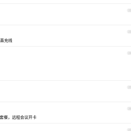
2
2
换直充线
2
2
2
个套餐，远程会议开卡
2