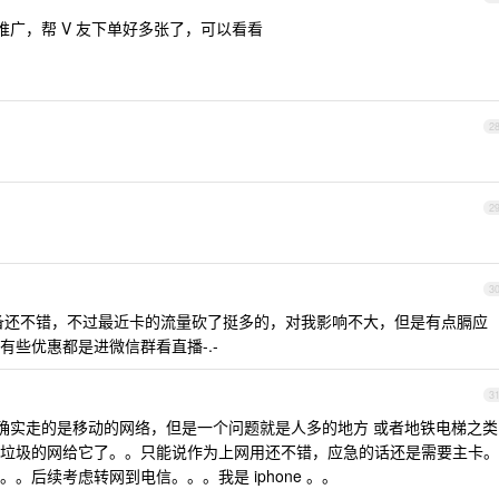
在推广，帮 V 友下单好多张了，可以看看
2
2
3
备还不错，不过最近卡的流量砍了挺多的，对我影响不大，但是有点膈应
些优惠都是进微信群看直播-.-
3
，确实走的是移动的网络，但是一个问题就是人多的地方 或者地铁电梯之类
垃圾的网给它了。。只能说作为上网用还不错，应急的话还是需要主卡。
。后续考虑转网到电信。。。我是 iphone 。。