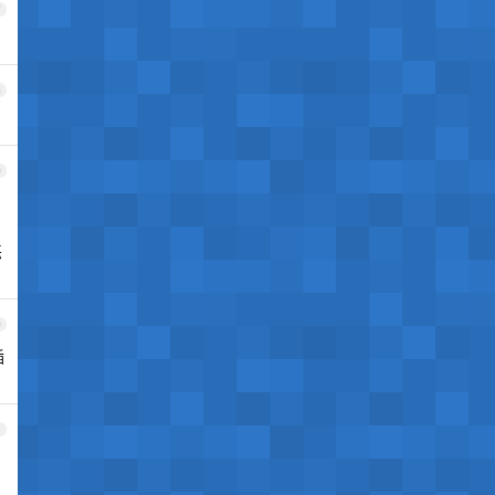
7
8
9
恶
0
插
1