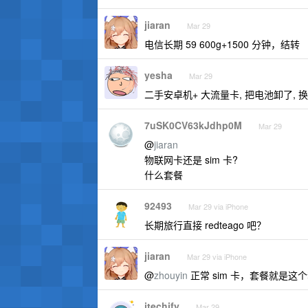
jiaran
Mar 29
电信长期 59 600g+1500 分钟，结转
yesha
Mar 29
二手安卓机+ 大流量卡, 把电池卸了, 
7uSK0CV63kJdhp0M
Mar 29
@
jiaran
物联网卡还是 sim 卡?
什么套餐
92493
Mar 29 via iPhone
长期旅行直接 redteago 吧？
jiaran
Mar 29 via iPhone
@
zhouyin
正常 sim 卡，套餐就是这
itechify
Mar 29