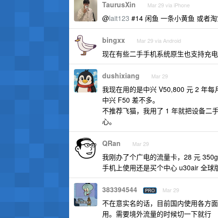
TaurusXin
Mar 29 via iPhone
@
lait123
#14 闲鱼 一条小黄鱼 或者淘宝 
bingxx
Mar 29 via Android
现在有些二手手机系统原生也支持充电阈
dushixiang
Mar 29
我现在用的是中兴 V50,800 元 2 
中兴 F50 差不多。
不推荐飞猫，我用了 1 年就把设备
心。
QRan
Mar 29
我刚办了个广电的流量卡，28 元 3
手机上使用还是买个中心 u30air 全
383394544
Mar 29
PRO
不在意实名的话，目前国内使用各方面最
用。需要境外流量的时候切一下就行