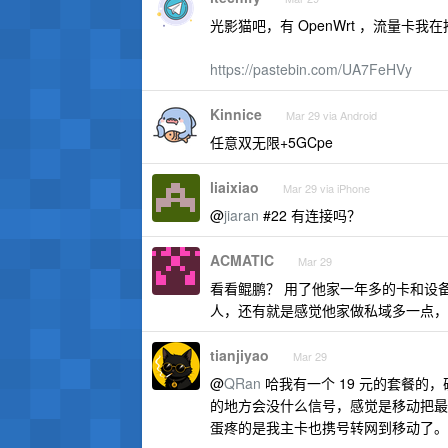
光影猫吧，有 OpenWrt ，流量卡我
https://pastebin.com/UA7FeHVy
Kinnice
Mar 29 via Android
任意双无限+5GCpe
liaixiao
Mar 29 via iPhone
@
jiaran
#22 有连接吗？
ACMATIC
Mar 29
看看鲲鹏？ 用了他家一年多的卡和设
人，还有就是感觉他家做私域多一点，有
tianjiyao
Mar 29
@
QRan
哈我有一个 19 元的套餐的
的地方会没什么信号，感觉是移动把最
蛋疼的是我主卡也携号转网到移动了。。