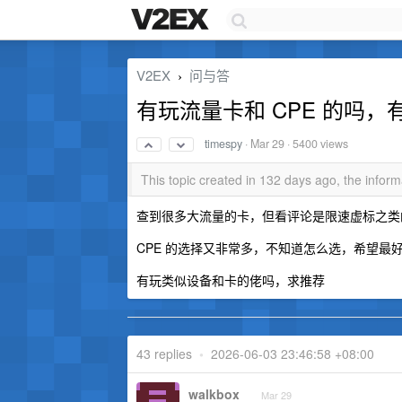
V2EX
问与答
›
有玩流量卡和 CPE 的吗
timespy
·
Mar 29
· 5400 views
This topic created in 132 days ago, the info
查到很多大流量的卡，但看评论是限速虚标之类
CPE 的选择又非常多，不知道怎么选，希望最好
有玩类似设备和卡的佬吗，求推荐
43 replies
•
2026-06-03 23:46:58 +08:00
walkbox
Mar 29