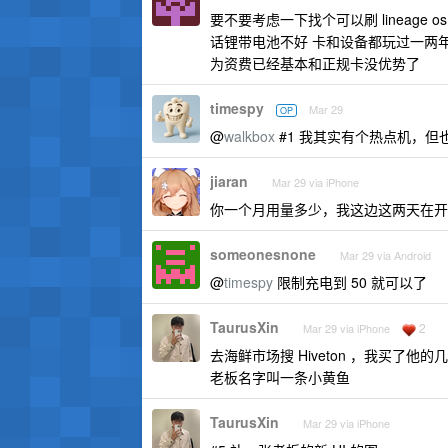
要不要考虑一下找个可以刷 lineag
话锂带电池不好 卡和设备都玩过一两年，
为资费已经基本和正规卡没优势了
timespy
Mar 29
OP
@
walkbox
#1 我其实有个热点机，
jiaran
Mar 29 via iPhone
你一个月用量多少，我这边这两天在开
someonesnone
Mar 29 via Android
@
timespy
限制充电到 50 就可以了
TaurusXin
2
Mar 29 via iPhone
去海鲜市场搜 Hiveton ，我买了他
老板名字叫一条小黄鱼
TaurusXin
Mar 29 via iPhone