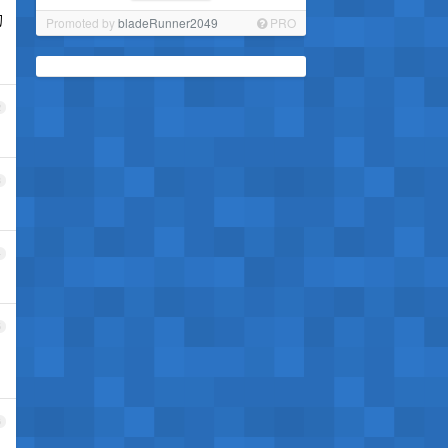
的
Promoted by
bladeRunner2049
PRO
2
3
4
5
6