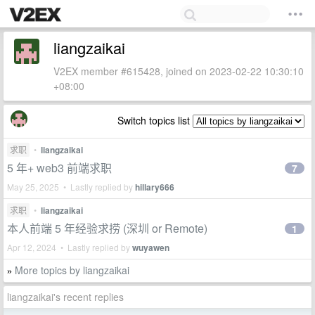
liangzaikai
V2EX member #615428, joined on 2023-02-22 10:30:10
+08:00
Switch topics list
求职
•
liangzaikai
5 年+ web3 前端求职
7
May 25, 2025 • Lastly replied by
hillary666
求职
•
liangzaikai
本人前端 5 年经验求捞 (深圳 or Remote)
1
Apr 12, 2024 • Lastly replied by
wuyawen
More topics by liangzaikai
»
liangzaikai's recent replies