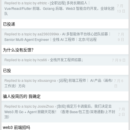
Replied to a topic by ethbtc
[全职远程] 多岗长期招人｜
›
7 月
Vue/React/Flutter 前端、Golang 后端、Web3 智能合约开发，全球化团
13 日
队
已投递
Replied to a topic by aa2360399kk
AI 多智能体平台核心团队招募｜
7 月
›
9 日
Senior Multi-Agent Engineer｜全栈 AI 工程师｜北京/可远程
为什么没有反馈？
Replied to a topic by hcs66
全栈开发工程师招募；
7 月 9 日
›
已投
Replied to a topic by xibusangna
[远程] 前端工程师｜ AI 产品（画布/
7 月 6
›
日
工作流）方向
骗人投简历的 我确定
Replied to a topic by JosieZhao
[急招] 搞定万卡调度后，我们决定去
›
7 月
Web3 用 Go + Agent 掀翻天花板！（香港 Base/包工签/深港通勤/上不封
2 日
顶）
web3 前端招吗