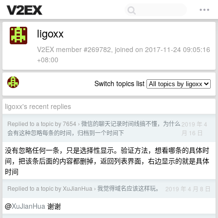
ligoxx
V2EX member #269782, joined on 2017-11-24 09:05:16
+08:00
Switch topics list
ligoxx's recent replies
Replied to a topic by 7654
微信的聊天记录时间线搞不懂，为什么
2019 年 4
›
月 16 日
会有这种忽略每条的时间，归档到一个时间下
没有忽略任何一条，只是选择性显示。验证方法，想看哪条的具体时
间，把该条后面的内容都删掉，返回列表界面，右边显示的就是具体
时间
Replied to a topic by XuJianHua
我觉得域名应该这样玩。
2019 年 4 月 8 日
›
@
XuJianHua
谢谢