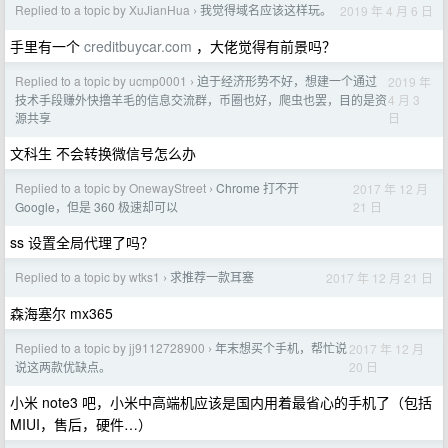
Replied to a topic by XuJianHua
我觉得域名应该这样玩。
2019 年 4 月 6 日
›
手里有一个
creditbuycar.com
，大佬觉得有前景吗？
Replied to a topic by ucmp0001
迫于经济形势不好，想建一个通过
2019 年
›
4 月 3
技术手段赚外快撸羊毛的信息交流群，币圈也好，爬虫也罢，目的是资
日
源共享
文科生 不会转换微信号怎么办
Replied to a topic by OnewayStreet
Chrome 打不开
2017 年 12 月
›
21 日
Google，但是 360 极速却可以
ss 设置全局代理了吗？
Replied to a topic by wtks1
求推荐一款耳塞
2017 年 12 月 21 日
›
森海塞尔 mx365
Replied to a topic by jj9112728900
年末想买个手机，帮忙说
2017 年 12 月
›
20 日
说这两款优缺点。
小米 note3 吧，小米中高端机应该是国内用着最省心的手机了（包括
MIUI，售后，硬件…）