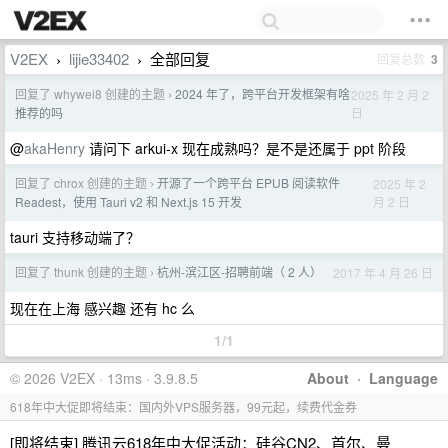
V2EX
lijie33402
全部回复
回复总数
3
›
›
回复了 whywei8 创建的主题
2024 年了，跨平台开发框架有啥
2025 年 2 月 2
›
日
推荐的吗
@
akaHenry
请问下 arkui-x 现在成熟吗？是不是还属于 ppt 阶段
回复了 chrox 创建的主题
开源了一个跨平台 EPUB 阅读软件
2025 年 2
›
月 2 日
Readest，使用 Tauri v2 和 Next.js 15 开发
tauri 支持移动端了？
回复了 thunk 创建的主题
杭州-滨江区-招聘前端（ 2 人）
2017 年 4 月 26 日
›
现在在上海 感兴趣 还有 hc 么
1/1
© 2026 V2EX · 13ms · 3.9.8.5
About
·
Language
618年中大促即将结束：国内外VPS服务器，99元起，续费代金券
[即将结束] 腾讯云618年中大促活动：硅谷CN2、首尔、曼