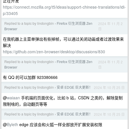
正在开发
https://connect.mozilla.org/t5/ideas/support-chinese-translations/idi-
p/33405
Replied to a topic by lindongbin
Firefox 衍生浏览器 Zen
2024 年 11 月 2
›
日
Browser
在我机器上主菜单弹出有些掉帧，可以通过关闭动画或者过渡效果来
解决
https://github.com/zen-browser/desktop/discussions/830
Replied to a topic by lindongbin
Firefox 衍生浏览器 Zen
2024 年 11 月 2
›
日
Browser
有 QQ 的可以加群 923380666
Replied to a topic by lindongbin
安卓 EDGE 巨大更新！
2024 年 10 月 25 日
›
@
waiaan
手机端的页面优化，比如 b 站，CSDN 之类的，解除复制
限制啥的，自动翻页等等
Replied to a topic by lindongbin
安卓 EDGE 巨大更新！
2024 年 10 月 25 日
›
@
Byleth
edge 应该会和火狐一样全部放开扩展安装权限