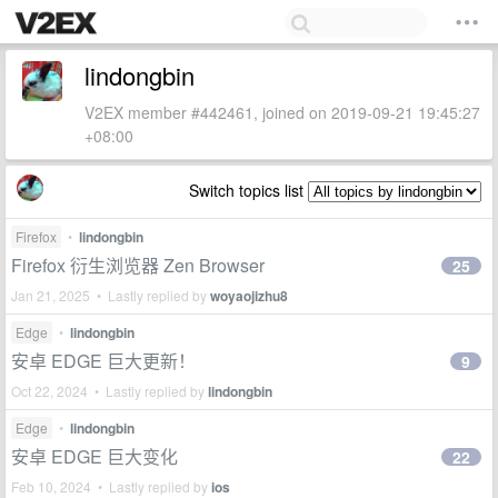
lindongbin
V2EX member #442461, joined on 2019-09-21 19:45:27
+08:00
Switch topics list
Firefox
•
lindongbin
Firefox 衍生浏览器 Zen Browser
25
Jan 21, 2025 • Lastly replied by
woyaojizhu8
Edge
•
lindongbin
安卓 EDGE 巨大更新！
9
Oct 22, 2024 • Lastly replied by
lindongbin
Edge
•
lindongbin
安卓 EDGE 巨大变化
22
Feb 10, 2024 • Lastly replied by
ios