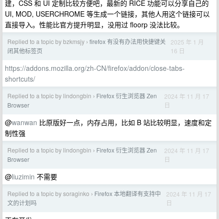
建，CSS 和 UI 定制比较方便吧，最新的 RICE 功能可以分享自己的
UI, MOD, USERCHROME 等生成一个链接，其他人用这个链接可以
直接导入。性能比官方提升明显，没用过 floorp 没法比较。
Replied to a topic by bzkmsjy
firefox 有没有办法用快捷键关
2025 年 1 月
›
16 日
闭其他标签页
https://addons.mozilla.org/zh-CN/firefox/addon/close-tabs-
shortcuts/
Replied to a topic by lindongbin
Firefox 衍生浏览器 Zen
2024 年 11 月 17
›
日
Browser
@
wanwan
比原版好一点，内存占用，比如 B 站比较明显，速度和定
制性强
Replied to a topic by lindongbin
Firefox 衍生浏览器 Zen
2024 年 11 月 17
›
日
Browser
@
liuzimin
不需要
Replied to a topic by soraginko
Firefox 本地翻译有支持中
2024 年 11 月 17
›
日
文的计划吗