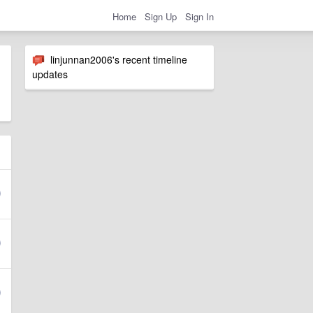
Home
Sign Up
Sign In
linjunnan2006's recent timeline
updates