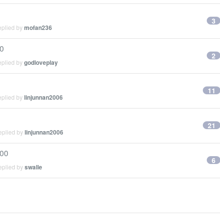
3
eplied by
mofan236
0
2
eplied by
godloveplay
11
eplied by
linjunnan2006
21
eplied by
linjunnan2006
00
6
eplied by
swalle