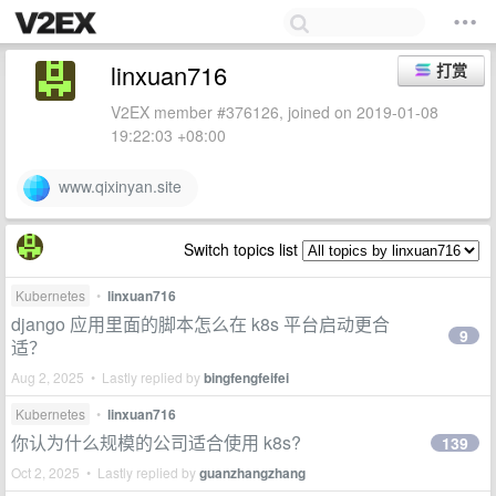
linxuan716
打赏
V2EX member #376126, joined on 2019-01-08
19:22:03 +08:00
www.qixinyan.site
Switch topics list
Kubernetes
•
linxuan716
django 应用里面的脚本怎么在 k8s 平台启动更合
9
适？
Aug 2, 2025 • Lastly replied by
bingfengfeifei
Kubernetes
•
linxuan716
你认为什么规模的公司适合使用 k8s?
139
Oct 2, 2025 • Lastly replied by
guanzhangzhang