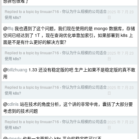
想拆也很难了
Replied to a topic by linxuan716
你认为什么规模的公司适合
2025 年 7 月 23
›
日
使用 k8s?
@
fffq
我也遇到了这个问题，我们现在使用的是 mongo 数据库，存储
空间已经达到了 1T ，现在查询优化单靠加索引，如果部署到 k8s 上
面是不是有什么更好的解决方案？
Replied to a topic by linxuan716
你认为什么规模的公司适合
2025 年 7 月 23
›
日
使用 k8s?
@
billzhuang
1.33 还没有稳定版的吧 生产上如果不是稳定版的真不敢
用
Replied to a topic by linxuan716
你认为什么规模的公司适合
2025 年 7 月 23
›
日
使用 k8s?
@
cdlnls
站在技术的角度分析，这个讲的非常中肯，囊括了大部分要
考虑到的技术问题
Replied to a topic by linxuan716
你认为什么规模的公司适合
2025 年 7 月 23
›
日
使用 k8s?
@
ytmsdy
也有一方面担心 k8s 平台的稳定性可以不