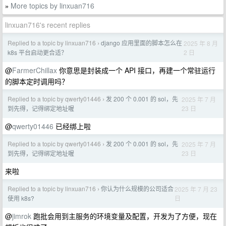
More topics by linxuan716
»
linxuan716's recent replies
Replied to a topic by linxuan716
django 应用里面的脚本怎么在
2025 年 8 月
›
2 日
k8s 平台启动更合适？
@
FarmerChillax
你意思是封装成一个 API 接口，再建一个常驻运行
的脚本定时调用吗？
Replied to a topic by qwerty01446
发 200 个 0.001 的 sol，先
2025 年 7 月
›
23 日
到先得，记得绑定地址喔
@
qwerty01446
已经绑上啦
Replied to a topic by qwerty01446
发 200 个 0.001 的 sol，先
2025 年 7 月
›
23 日
到先得，记得绑定地址喔
来啦
Replied to a topic by linxuan716
你认为什么规模的公司适合
2025 年 7 月 23
›
日
使用 k8s?
@
jimrok
跑批会用到主服务的环境变量及配置，开发为了方便，现在