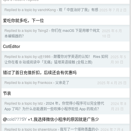
Replied to a topic by vanchKong
观「 中医治好了我」有感
2025 年 7 月 2 日
›
爱吃你就多吃，下一位
Replied to a topic by Tsing2
你们在 macOS 下是用哪个纯文
2025 年 6 月
›
10 日
本编辑器的？
CotEditor
Replied to a topic by ujfj1986
颠覆你对学英语的认知！ Ries 如何
2025 年 5
›
月 30 日
让你在看 B 站或阅读中「无痛」猛增英语接触 (全程上图)
错过了首日充值折扣，后续还会有优惠吗
Replied to a topic by Frankcox
父亲走了
2025 年 4 月 25 日
›
节哀
Replied to a topic by lstz
2024 年，你觉得小程序可以完全替代
2024 年 8
›
月 23 日
App 了吗？为什么总能遇到一些吹捧小程序贬低 App 的观点？
@
cold777SY
+1,我选择微信小程序的原因就是广告少
Replied to a topic by shawnbluce
我写了一个堪称愚蠢的小
2024 年 7 月 4
›