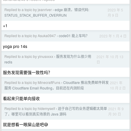
Replied to a topic by jeanriver
edge 崩溃，错误代码:
2023 年 5
›
月 9 日
STATUS_STACK_BUFFER_OVERRUN
+1
Replied to a topic by Asuka0947
code01 能上车吗？
2023 年 1 月 4 日
›
yoga pro 14s
Replied to a topic by yinusxxxx
服务发现为什么很少用
2021 年 10 月 13
›
日
redis
服务发现需要强一致性吗？
Replied to a topic by MinecraftFuns
Cloudflare 推出免费邮件转发
2021 年
›
10 月 2 日
服务 Cloudflare Email Routing，目前还在内测阶段
看起来只能单向接收
Replied to a topic by hidemyself
迫于自己写的业务逻辑都太简单
2021 年 9
›
月 30 日
了，哪里可以看到真实场景的 Java 源码
就是想看一眼屎山是吧😅