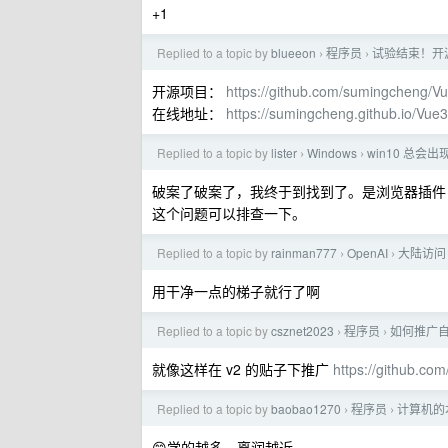
+1
Replied to a topic by
blueeon
程序员
试验结束！开源项
›
›
开源项目：
https://github.com/sumingcheng/
在线地址：
https://sumingcheng.github.io/Vu
Replied to a topic by
lister
Windows
win10 总会
›
›
破案了破案了，我终于到找到了。是浏览器插件，Check
这个问题可以排查一下。
Replied to a topic by
rainman777
OpenAI
大陆访问 
›
›
用干净一点的梯子就行了啊
Replied to a topic by
csznet2023
程序员
如何推广
›
›
就像这样在 v2 的贴子下推广
https://github.c
Replied to a topic by
baobao1270
程序员
计算机的
›
›
😊学的越多，离润越近