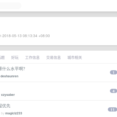
 2018-05-13 08:13:34 +08:00
话题
好玩
工作信息
交易信息
城市相关
机算什么水平啊？
1
y
deshaunren
4
y
xzysaber
程优先
11
d by
magiclz233