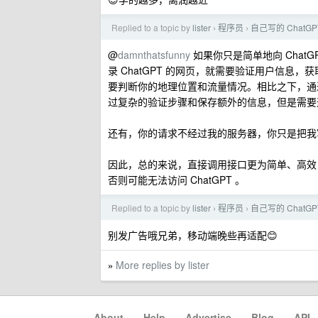
Replied to a topic by
lister
程序员
自己写的 ChatGP
›
›
@
damnthatsfunny
如果你只是简单地向 Chat
录 ChatGPT 的网页，就需要验证用户信息，获取
要判断你的地理位置和流量情况。相比之下，通过
过复杂的验证步骤和保存额外的信息，但是需要
还有，你的请求不经过我的服务器，你只是把我
因此，总的来说，直接调用接口更为简单、高效
否则可能无法访问 ChatGPT 。
Replied to a topic by
lister
程序员
自己写的 ChatGP
›
›
别发广告哦兄弟，移动端晚些再适配😊
More replies by lister
»
About
·
Help
·
Advertise
·
Blog
·
API