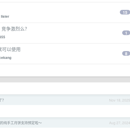
15
y
lister
位，竞争激烈么？
1
855
x 就可以使用
8
cekang
炸了？
Nov 18, 202
糕店的纯手工月饼支持预定啦～
Aug 27, 202