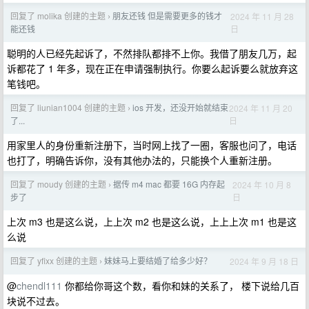
回复了 molika 创建的主题
朋友还钱 但是需要更多的钱才
2024 年 11 月 28
›
日
能还钱
聪明的人已经先起诉了，不然排队都排不上你。我借了朋友几万，起
诉都花了 1 年多，现在正在申请强制执行。你要么起诉要么就放弃这
笔钱吧。
回复了 liunian1004 创建的主题
ios 开发，还没开始就结束
2024 年 11 月 20
›
日
了...
用家里人的身份重新注册下，当时网上找了一圈，客服也问了，电话
也打了，明确告诉你，没有其他办法的，只能换个人重新注册。
回复了 moudy 创建的主题
据传 m4 mac 都要 16G 内存起
2024 年 10 月 8
›
日
步了
上次 m3 也是这么说，上上次 m2 也是这么说，上上上次 m1 也是这
么说
回复了 yfixx 创建的主题
妹妹马上要结婚了给多少好？
2024 年 9 月 18 日
›
@
chendl111
你都给你哥这个数，看你和妹的关系了， 楼下说给几百
块说不过去。