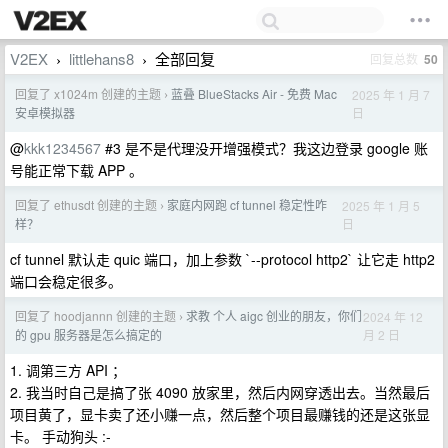
V2EX
littlehans8
全部回复
回复总数
50
›
›
回复了 x1024m 创建的主题
蓝叠 BlueStacks Air - 免费 Mac
2025 年 1 月 7
›
日
安卓模拟器
@
kkk1234567
#3 是不是代理没开增强模式？我这边登录 google 账
号能正常下载 APP 。
回复了 ethusdt 创建的主题
家庭内网跑 cf tunnel 稳定性咋
2025 年 1 月 5
›
日
样？
cf tunnel 默认走 quic 端口，加上参数 `--protocol http2` 让它走 http2
端口会稳定很多。
回复了 hoodjannn 创建的主题
求教 个人 aigc 创业的朋友，你们
2024 年 12
›
月 2 日
的 gpu 服务器是怎么搞定的
1. 调第三方 API ；
2. 我当时自己是搞了张 4090 放家里，然后内网穿透出去。当然最后
项目黄了，显卡卖了还小赚一点，然后整个项目最赚钱的还是这张显
卡。 手动狗头 :-