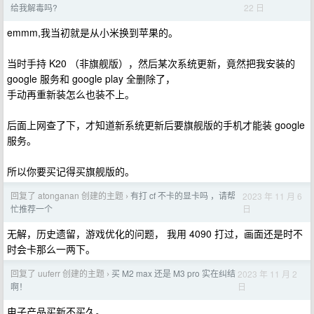
22 日
给我解毒吗?
emmm,我当初就是从小米换到苹果的。
当时手持 K20 （非旗舰版），然后某次系统更新，竟然把我安装的
google 服务和 google play 全删除了，
手动再重新装怎么也装不上。
后面上网查了下，才知道新系统更新后要旗舰版的手机才能装 google
服务。
所以你要买记得买旗舰版的。
回复了 atonganan 创建的主题
有打 cf 不卡的显卡吗 ，请帮
2023 年 11 月 6
›
日
忙推荐一个
无解，历史遗留，游戏优化的问题， 我用 4090 打过，画面还是时不
时会卡那么一两下。
回复了 uuferr 创建的主题
买 M2 max 还是 M3 pro 实在纠结
2023 年 11 月 2
›
日
啊！
电子产品买新不买久。