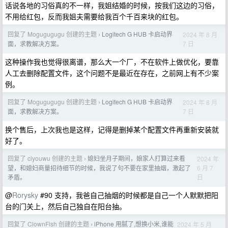
话说各地的习俗真的不一样，我姐结婚的时候，按我们这边的习俗，
不用给红包，反而我姐夫需要给我百个千百来块的红包。
回复了 Mogugugugu 创建的主题
Logitech G HUB 卡启动界
2024 年 8 月
›
7 日
面，求教解决方案。
这种操作我也觉得很离谱，那么大一个厂，不在软件上做优化，要靠
人工去删除配置文件，这个问题不是最近在存在，之前网上有不少案
例。
回复了 Mogugugugu 创建的主题
Logitech G HUB 卡启动界
2024 年 8 月
›
7 日
面，求教解决方案。
换个售后，上次我也是这样，记得是删掉某个配置文件再重新安装就
好了。
回复了 ciyouwu 创建的主题
媳妇坐月子期间，娘家人打算过来看
2024 年
›
6 月 7
望，和媳妇商量招待细节的时候，我说了句不要在家里抽烟，激起了
日
矛盾。
@
Rorysky
#90 支持，我爸自己抽烟的时候都是自己一个人默默把阳
台的门关上，然后自己独自在阳台抽。
回复了 ClownFish 创建的主题
iPhone 用腻了,想换小米,谁能
2024 年 5 月
›