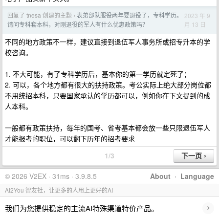
回复了 tnesa 创建的主题
表弟部队服役两年要退役了，专科学历。
2023 年 9
›
月 13 日
请问专科套本科，对刚退役的军人有什么优惠政策吗？
不同的地方政策不一样，建议直接到退伍军人事务所或招专升本的学
校咨询。
1. 不大可能，有了专科学历后，基本你的第一学历就定死了；
2. 可以，各个地方都有很大的扶持政策。考公实际上绝大部分岗位都
不用统招本科，只要国家承认的学历都可以，例如你在下文提到的成
人本科。
一般都有政策扶持，每年的国考、省考基本都会放一些只限退伍军人
才能报考的职位，可以翻下历年的招考要求
1/3
© 2026 V2EX · 31ms · 3.9.8.5
About
·
Language
Ai2You 智友社，让更多的人用上更好的AI
›
我们为您提供稳定的主流AI特殊渠道特价产品。