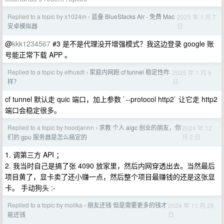
Replied to a topic by x1024m
蓝叠 BlueStacks Air - 免费 Mac
2025 年 1 月 7
›
日
安卓模拟器
@
kkk1234567
#3 是不是代理没开增强模式？我这边登录 google 账
号能正常下载 APP 。
Replied to a topic by ethusdt
家庭内网跑 cf tunnel 稳定性咋
2025 年 1 月 5
›
日
样？
cf tunnel 默认走 quic 端口，加上参数 `--protocol http2` 让它走 http2
端口会稳定很多。
Replied to a topic by hoodjannn
求教 个人 aigc 创业的朋友，你
2024 年 12
›
月 2 日
们的 gpu 服务器是怎么搞定的
1. 调第三方 API ；
2. 我当时自己是搞了张 4090 放家里，然后内网穿透出去。当然最后
项目黄了，显卡卖了还小赚一点，然后整个项目最赚钱的还是这张显
卡。 手动狗头 :-
Replied to a topic by molika
朋友还钱 但是需要更多的钱才
2024 年 11 月 28
›
日
能还钱