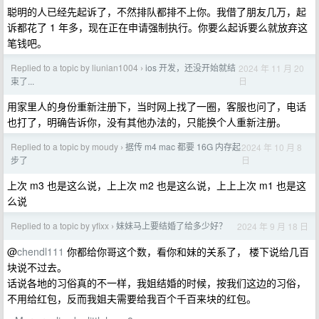
聪明的人已经先起诉了，不然排队都排不上你。我借了朋友几万，起
诉都花了 1 年多，现在正在申请强制执行。你要么起诉要么就放弃这
笔钱吧。
Replied to a topic by liunian1004
ios 开发，还没开始就结
2024 年 11 月 20
›
日
束了...
用家里人的身份重新注册下，当时网上找了一圈，客服也问了，电话
也打了，明确告诉你，没有其他办法的，只能换个人重新注册。
Replied to a topic by moudy
据传 m4 mac 都要 16G 内存起
2024 年 10 月 8
›
日
步了
上次 m3 也是这么说，上上次 m2 也是这么说，上上上次 m1 也是这
么说
Replied to a topic by yfixx
妹妹马上要结婚了给多少好？
2024 年 9 月 18 日
›
@
chendl111
你都给你哥这个数，看你和妹的关系了， 楼下说给几百
块说不过去。
话说各地的习俗真的不一样，我姐结婚的时候，按我们这边的习俗，
不用给红包，反而我姐夫需要给我百个千百来块的红包。