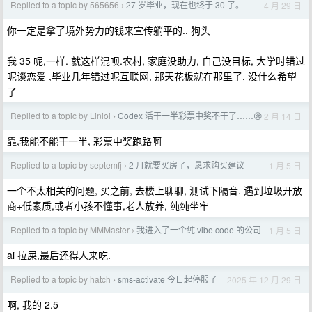
Replied to a topic by 565656
27 岁毕业，现在也终于 30 了。
4 月 29 日
›
你一定是拿了境外势力的钱来宣传躺平的.. 狗头
我 35 呢,一样. 就这样混呗.农村, 家庭没助力, 自己没目标, 大学时错过
呢谈恋爱 ,毕业几年错过呢互联网, 那天花板就在那里了, 没什么希望
了
Replied to a topic by Linioi
Codex 活干一半彩票中奖不干了……😢
2 月 14 日
›
靠,我能不能干一半, 彩票中奖跑路啊
Replied to a topic by septemfj
2 月就要买房了，恳求购买建议
1 月 5 日
›
一个不太相关的问题, 买之前, 去楼上聊聊, 测试下隔音. 遇到垃圾开放
商+低素质,或者小孩不懂事,老人放养, 纯纯坐牢
Replied to a topic by MMMaster
我进入了一个纯 vibe code 的公司
1 月 5 日
›
ai 拉屎,最后还得人来吃.
Replied to a topic by hatch
sms-activate 今日起停服了
2025 年 12 月 29 日
›
啊, 我的 2.5