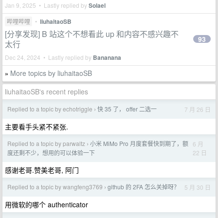
Jan 9, 2025 • Lastly replied by
Solael
哔哩哔哩
•
liuhaitaoSB
[分享发现] B 站这个不想看此 up 和内容不感兴趣不
93
太行
Dec 24, 2024 • Lastly replied by
Bananana
More topics by liuhaitaoSB
»
liuhaitaoSB's recent replies
Replied to a topic by echotriggle
快 35 了， offer 二选一
7 月 26 日
›
主要看手头紧不紧张.
Replied to a topic by parwaltz
小米 MiMo Pro 月度套餐快到期了，额
6 月
›
22 日
度还剩不少，想用的可以体验一下
感谢老哥.赞美老哥, 阿门
Replied to a topic by wangfeng3769
github 的 2FA 怎么关掉呀？
5 月 30 日
›
用微软的哪个 authenticator