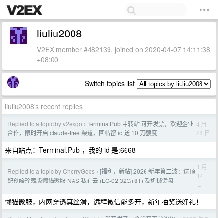
liuliu2008
V2EX member #482139, joined on 2020-04-07 14:11:38
+08:00
Switch topics list
liuliu2008's recent replies
Replied to a topic by v2exgo
Termina.Pub 中转站 可开发票，欢迎企业
4 月
›
28 日
合作，限时开启 claude-free 渠道，回帖留 id 送 10 刀额度
来自站点：Terminal.Pub ，我的 id 是:6668
1 月
Replied to a topic by CherryGods
[福利，新帖] 2026 新年第二波：送顶
›
14
配创始珍藏版懒猫微服 NAS 私有云 (LC-02 32G+8T) 及机械键盘
日
懒猫微服，内网穿透真丝滑，远程微信能多开，新年抽奖送好礼！