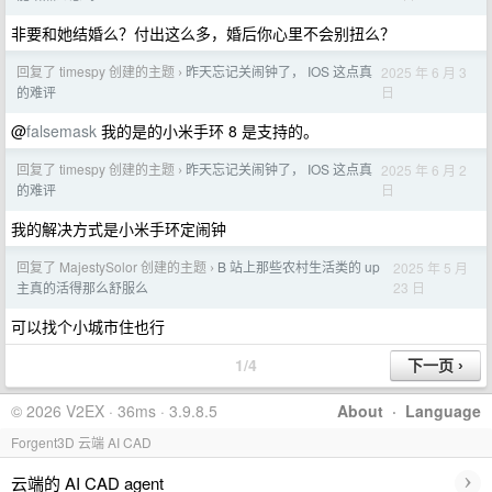
非要和她结婚么？付出这么多，婚后你心里不会别扭么？
回复了 timespy 创建的主题
昨天忘记关闹钟了， IOS 这点真
2025 年 6 月 3
›
日
的难评
@
falsemask
我的是的小米手环 8 是支持的。
回复了 timespy 创建的主题
昨天忘记关闹钟了， IOS 这点真
2025 年 6 月 2
›
日
的难评
我的解决方式是小米手环定闹钟
回复了 MajestySolor 创建的主题
B 站上那些农村生活类的 up
2025 年 5 月
›
23 日
主真的活得那么舒服么
可以找个小城市住也行
1/4
© 2026 V2EX · 36ms · 3.9.8.5
About
·
Language
Forgent3D 云端 AI CAD
›
云端的 AI CAD agent