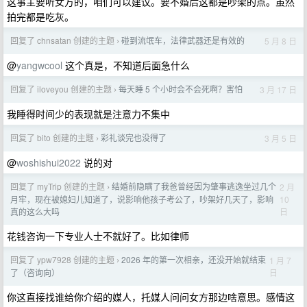
这事主要听女方的，咱们可以建议。要不婚后这都是吵架的点。虽然
拍完都是吃灰。
回复了 chnsatan 创建的主题
碰到流氓车，法律武器还是有效的
5 月 8 日
›
@
yangwcool
这个真是，不知道后面急什么
回复了 iloveyou 创建的主题
每天睡 5 个小时会不会死啊？害怕
3 月 17 日
›
我睡得时间少的表现就是注意力不集中
回复了 bito 创建的主题
彩礼谈完也没得了
3 月 5 日
›
@
woshishui2022
说的对
回复了 myTrip 创建的主题
结婚前隐瞒了我爸曾经因为肇事逃逸坐过几个
2 月
›
10
月牢，现在被媳妇儿知道了，说影响他孩子考公了，吵架好几天了，影响
日
真的这么大吗
花钱咨询一下专业人士不就好了。比如律师
回复了 ypw7928 创建的主题
2026 年的第一次相亲，还没开始就结束
1 月 7
›
日
了（咨询向）
你这直接找谁给你介绍的媒人，托媒人问问女方那边啥意思。感情这