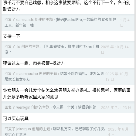
事千万不要自己瞎想，相亲这事就要果断。这个不行下一个，各自别
耽误对方
回复了 damsaadx 创建的主题
[抽码]PacketPro,一款简约的 iOS 抓包
1 月 4
›
日
工具，新年第一抽
支持一下
回复了 fid 创建的主题
手机邮寄被骗，顺丰到付 7k 元手机
2025 年 10 月 14
›
日
没了
建议过去一趟，肉身报警+找对方
回复了 maomaoxiao 创建的主题
结婚不想办婚礼，该怎么说
2025 年 10 月
›
13 日
服家长和女朋友
你女朋友一会儿发个帖怎么劝男朋友举办婚礼。换位思考，家庭的事
儿还是多听听家里大家的意见
回复了 wenkgin 创建的主题
今天提一个关于情侣的问题
2025 年 7 月 23 日
›
可以买点玩具
回复了 jokerguo 创建的主题
聊彩礼方面，已经聊崩了好几次。
2025 年 6 月
›
4 日
能给点介意吗