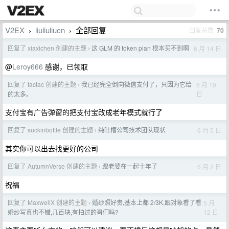
V2EX
liuliuliucn
全部回复
回复总数
70
›
›
回复了 xiaxichen 创建的主题
这 GLM 的 token plan 根本买不到啊
6 月 14 日
›
@
Leroy666
感谢，已领取
回复了 tactac 创建的主题
我已经完全倒向微信支付了，只因为它给
6 月 10
›
日
的太多。
支付宝有广告弹窗的把支付宝改成老年模式就行了
回复了 suckinbottle 创建的主题
纯吐槽公司技术团队现状
6 月 5 日
›
其实你可以出去找更好的公司
回复了 AutumnVerse 创建的主题
跟老婆在一起十年了
6 月 2 日
›
祝福
回复了 MaxwellX 创建的主题
婚纱照好贵,基本上都 2/3K,跟对象看了看
5 月
›
12 日
婚纱写真也不错,几百块,有拍过的哥们吗?