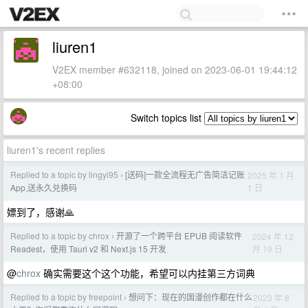
liuren1
V2EX member #632118, joined on 2023-06-01 19:44:12
+08:00
Switch topics list
liuren1's recent replies
Replied to a topic by lingyi95
[送码]一款全流程无广告简洁记账
2025 年 1 月
›
1 日
App,送永久兑换码
嫖到了，感谢🙏
Replied to a topic by chrox
开源了一个跨平台 EPUB 阅读软件
2024 年 12
›
月 19 日
Readest，使用 Tauri v2 和 Next.js 15 开发
@
chrox
确实需要这个这个功能，希望可以内挂第三方词典
Replied to a topic by freepoint
想问下：现在的国漫创作都在什么
2023 年 8
›