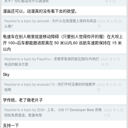
月 4 日
水平？你们都喜欢什么国漫呢
漫画还可以，动漫真的没有看下去的欲望。
Replied to a topic by qsnow6
为什么在高速路上保持车距这
2023 年 6 月 20
›
日
么难？
龟速车在别人眼里就是移动障碍（只要别人觉得你开的慢）在大坝上
开 100+后车都能跟进距离在 50 米以内,60 巡航车速距保持在 15 米
以内
Replied to a topic by PapaFox
求推荐靠谱的能往国内/内地打
2023 年 6 月
›
16 日
电话的解决方案
Sky
Replied to a topic by wuwuta170
你们平时没事的时候都学
2023 年 6 月 16
›
日
啥啊
学传统，老了做老片子
Replied to a topic by ZDM
上车， iOS 17 Developer Beta 资格
2023 年 6 月
›
3 日
回帖免费邀请，数量有限
支持一下