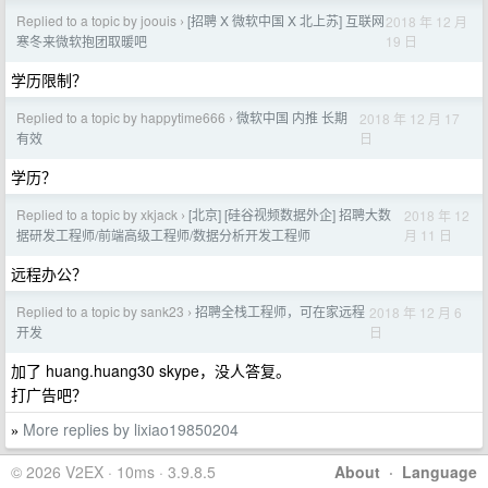
Replied to a topic by joouis
[招聘 X 微软中国 X 北上苏] 互联网
2018 年 12 月
›
19 日
寒冬来微软抱团取暖吧
学历限制？
Replied to a topic by happytime666
微软中国 内推 长期
2018 年 12 月 17
›
日
有效
学历？
Replied to a topic by xkjack
[北京] [硅谷视频数据外企] 招聘大数
2018 年 12
›
月 11 日
据研发工程师/前端高级工程师/数据分析开发工程师
远程办公？
Replied to a topic by sank23
招聘全栈工程师，可在家远程
2018 年 12 月 6
›
日
开发
加了 huang.huang30 skype，没人答复。
打广告吧？
More replies by lixiao19850204
»
© 2026 V2EX · 10ms · 3.9.8.5
About
·
Language