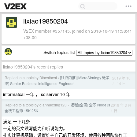
lixiao19850204
V2EX member #357145, joined on 2018-10-19 11:38:41
+08:00
Switch topics list
lixiao19850204's recent replies
Replied to a topic by BIbestbest
[社招内推] [MicroStrategy 微策
2019 年 10
›
月 14 日
略] Senior Business Intelligence Engineer
informatcal 一年 ， sqlserver 10 年
Replied to a topic by qianhuoxing123
[远程][全国] 全职 Node.js
2019 年 3 月
›
1 日
全栈工程师 15K-25K
满足 一下几条
一定的英文读写能力和听说能力。
扎实计算机基础，设置维护自己的开发环境，使用各种团队协作工