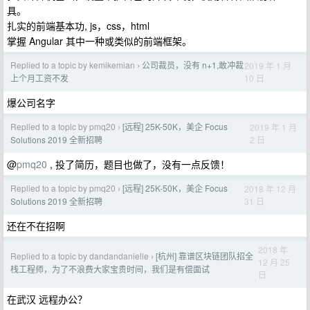
具。
扎实的前端基本功, js，css，html
掌握 Angular 其中一种或类似的前端框架。
Replied to a topic by kemikemian
公司裁员，没有 n+1,敢冲裁
2019 年 1 月
›
10 日
上个月工资不发
爆公司名字
Replied to a topic by pmq20
[远程] 25K-50K，美企 Focus
2019 年 1 月
›
2 日
Solutions 2019 全新招聘
@
pmq20
, 投了简历，题目也做了，没有一点反馈！
Replied to a topic by pmq20
[远程] 25K-50K，美企 Focus
2018 年 12 月
›
31 日
Solutions 2019 全新招聘
还在不在招啊
2018 年
Replied to a topic by dandandanielle
[杭州] 靠谱区块链团队招全
›
12 月 25
栈工程师，为了不浪费大家宝贵时间，我们是有偿面试
日
在武汉 远程办公？