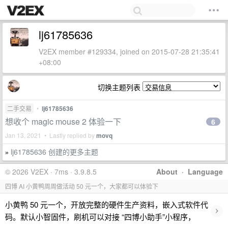
lj61785636
V2EX member #129334, joined on 2015-07-28 21:35:41
+08:00
切换主题列表
二手交易
•
lj61785636
想收个 magic mouse 2 体验一下
6
Jan 13, 2021 • Lastly replied by
movq
lj61785636 创建的更多主题
»
© 2026 V2EX · 7ms · 3.9.8.5
About
·
Language
四博 AI 小黄鸭周周做活动 50 元一个，大家都可以体验下
小黄鸭 50 元一个，开放完整的硬件生产资料，嵌入式软件代
›
码。默认小智固件，刷机可以对接 “四博小助手”小程序，