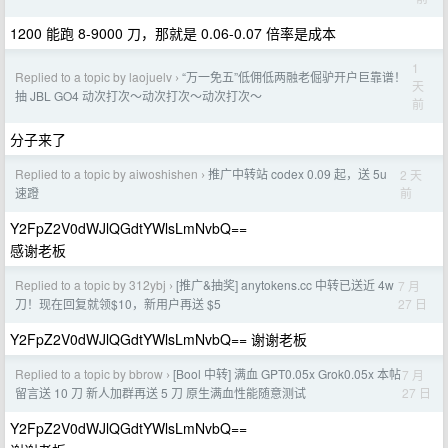
1200 能跑 8-9000 刀，那就是 0.06-0.07 倍率是成本
1
Replied to a topic by laojuelv
“万一免五”低佣低两融老倔驴开户巨靠谱！
›
天
抽 JBL GO4 动次打次～动次打次～动次打次～
前
分子来了
Replied to a topic by aiwoshishen
推广中转站 codex 0.09 起，送 5u
2 天
›
前
速蹬
Y2FpZ2V0dWJlQGdtYWlsLmNvbQ==
感谢老板
Replied to a topic by 312ybj
[推广&抽奖] anytokens.cc 中转已送近 4w
7 月
›
27 日
刀！现在回复就领$10，新用户再送 $5
Y2FpZ2V0dWJlQGdtYWlsLmNvbQ== 谢谢老板
Replied to a topic by bbrow
[Bool 中转] 满血 GPT0.05x Grok0.05x 本帖
7 月
›
27 日
留言送 10 刀 新人加群再送 5 刀 原生满血性能随意测试
Y2FpZ2V0dWJlQGdtYWlsLmNvbQ==