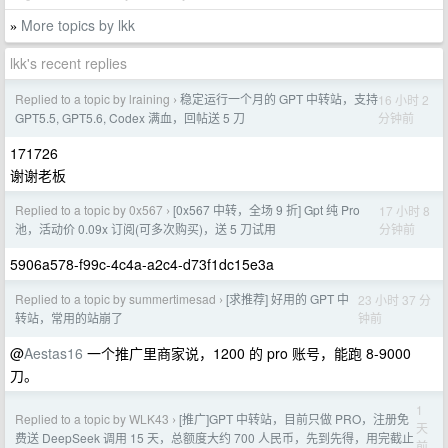
More topics by lkk
»
lkk's recent replies
Replied to a topic by lraining
稳定运行一个月的 GPT 中转站，支持
16 小时 2
›
分钟前
GPT5.5, GPT5.6, Codex 满血，回帖送 5 刀
171726
谢谢老板
Replied to a topic by 0x567
[0x567 中转，全场 9 折] Gpt 纯 Pro
17 小时 8
›
分钟前
池，活动价 0.09x 订阅(可多次购买)，送 5 刀试用
5906a578-f99c-4c4a-a2c4-d73f1dc15e3a
Replied to a topic by summertimesad
[求推荐] 好用的 GPT 中
23 小时 37 分
›
钟前
转站，常用的站崩了
@
Aestas16
一个推广里商家说，1200 的 pro 账号，能跑 8-9000
刀。
1
Replied to a topic by WLK43
[推广]GPT 中转站，目前只做 PRO，注册免
›
天
费送 DeepSeek 调用 15 天，总额度大约 700 人民币，先到先得，用完截止
前