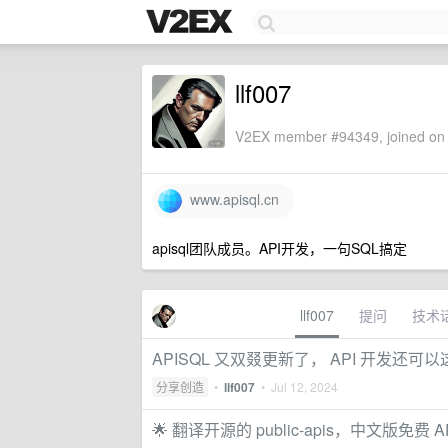
llf007
V2EX member #94349, joined on 
www.apisql.cn
apisql团队成员。API开发，一句SQL搞定
llf007
提问
技术
APISQL 又双叕更新了， API 开发还可
分享创造
•
llf007
•
Jul 12, 2024
🌟 翻译开源的 public-apis，中文版免费 