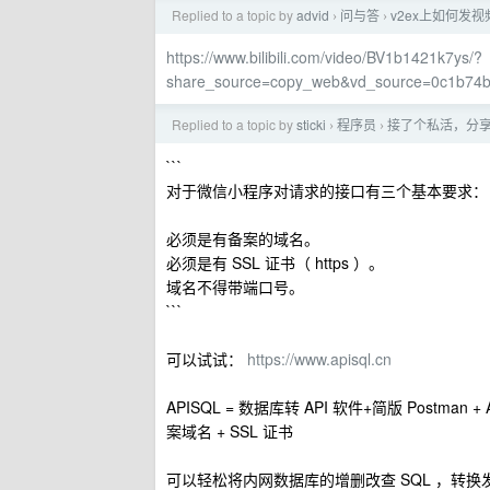
Replied to a topic by
advid
问与答
v2ex上如何发视
›
›
https://www.bilibili.com/video/BV1b1421k7ys/?
share_source=copy_web&vd_source=0c1b74
Replied to a topic by
sticki
程序员
接了个私活，分享下
›
›
```
对于微信小程序对请求的接口有三个基本要求：
必须是有备案的域名。
必须是有 SSL 证书（ https ）。
域名不得带端口号。
```
可以试试：
https://www.apisql.cn
APISQL = 数据库转 API 软件+简版 Postman +
案域名 + SSL 证书
可以轻松将内网数据库的增删改查 SQL ，转换发