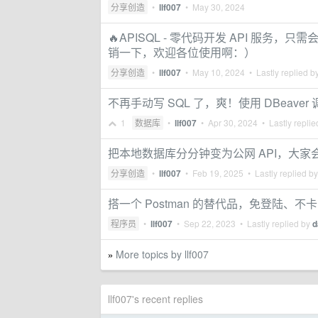
分享创造
•
llf007
•
May 30, 2024
🔥APISQL - 零代码开发 API 服务，只
销一下，欢迎各位使用啊：）
分享创造
•
llf007
•
May 10, 2024
• Lastly replied b
不再手动写 SQL 了，爽！使用 DBeaver 
1
数据库
•
llf007
•
Apr 30, 2024
• Lastly repli
把本地数据库分分钟变为公网 API，大家
分享创造
•
llf007
•
Feb 19, 2025
• Lastly replied b
搭一个 Postman 的替代品，免登陆、不卡
程序员
•
llf007
•
Sep 22, 2023
• Lastly replied by
d
More topics by llf007
»
llf007's recent replies