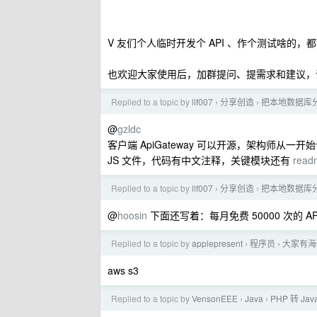
V 友们个人临时开发个 API 、作个测试啥的，都
也欢迎大家使用后，加群提问、提需求和建议，
Replied to a topic by
llf007
分享创造
把本地数据库分
›
›
@
gzldc
客户端 ApiGateway 可以开源，架构师从一
JS 文件，代码有中文注释，关键模块还有
read
Replied to a topic by
llf007
分享创造
把本地数据库分
›
›
@
hoosin
下面还写着：每月免费 50000 次的
Replied to a topic by
applepresent
程序员
大家有海
›
›
aws s3
Replied to a topic by
VensonEEE
Java
PHP 转 J
›
›