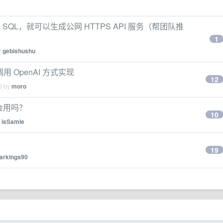
需会 SQL，就可以生成公网 HTTPS API 服务（帮团队推
1
y
gebishushu
调用 OpenAI 方式实现
12
ed by
moro
会用吗？
10
y
isSamle
19
arkings90