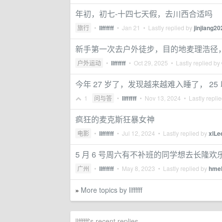
年初，初七-十四七天假，去川西合适吗
旅行
•
llffffff
•
Jan 21
• Lastly replied by
jinjiang20
新手第一次去户外徒步，目的地麦理浩径，
户外运动
•
llffffff
•
Oct 29, 2025
• Lastly replied by
今年 27 岁了，发现越来越难入睡了， 2
1
问与答
•
llffffff
•
Nov 13, 2024
• Lastly repli
疯狂的麦克斯狂暴女神
电影
•
llffffff
•
Jul 12, 2024
• Lastly replied by
xlLe
5 月 6 号周六有不补班的同学想去长隆
广州
•
llffffff
•
May 8, 2023
• Lastly replied by
hmel
More topics by llffffff
»
llffffff's recent replies