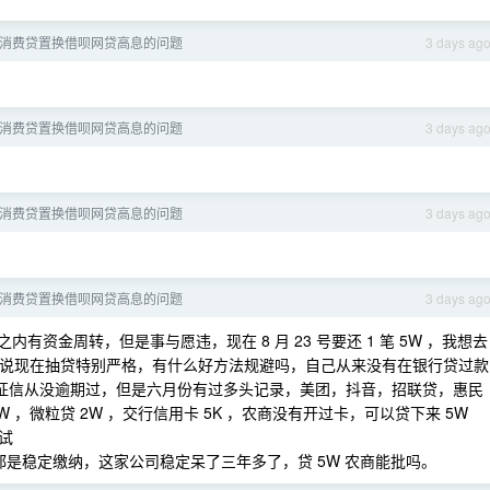
消费贷置换借呗网贷高息的问题
3 days ag
消费贷置换借呗网贷高息的问题
3 days ag
消费贷置换借呗网贷高息的问题
3 days ag
消费贷置换借呗网贷高息的问题
3 days ag
内有资金周转，但是事与愿违，现在 8 月 23 号要还 1 笔 5W ，我想去
是听说现在抽贷特别严格，有什么好方法规避吗，自己从来没有在银行贷过款
用卡，征信从没逾期过，但是六月份有过多头记录，美团，抖音，招联贷，惠民
，微粒贷 2W ，交行信用卡 5K ，农商没有开过卡，可以贷下来 5W
试
保一直都是稳定缴纳，这家公司稳定呆了三年多了，贷 5W 农商能批吗。