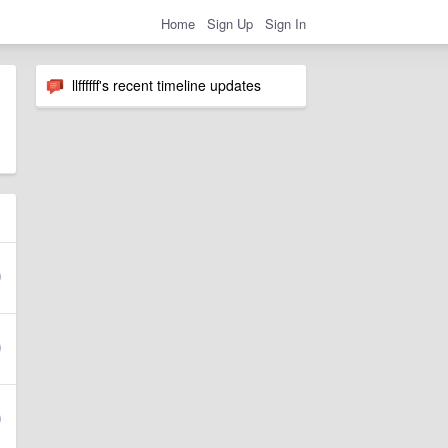
Home
Sign Up
Sign In
llffffff's recent timeline updates