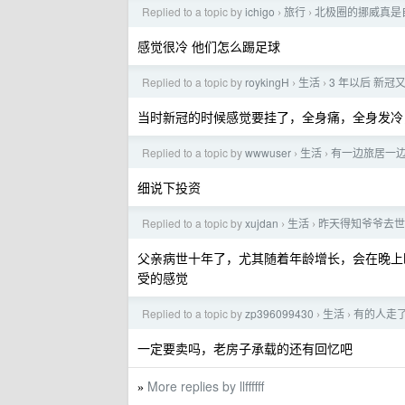
Replied to a topic by
ichigo
旅行
北极圈的挪威真是
›
›
感觉很冷 他们怎么踢足球
Replied to a topic by
roykingH
生活
3 年以后 新冠
›
›
当时新冠的时候感觉要挂了，全身痛，全身发冷
Replied to a topic by
wwwuser
生活
有一边旅居一边
›
›
细说下投资
Replied to a topic by
xujdan
生活
昨天得知爷爷去世
›
›
父亲病世十年了，尤其随着年龄增长，会在晚上
受的感觉
Replied to a topic by
zp396099430
生活
有的人走
›
›
一定要卖吗，老房子承载的还有回忆吧
More replies by llffffff
»