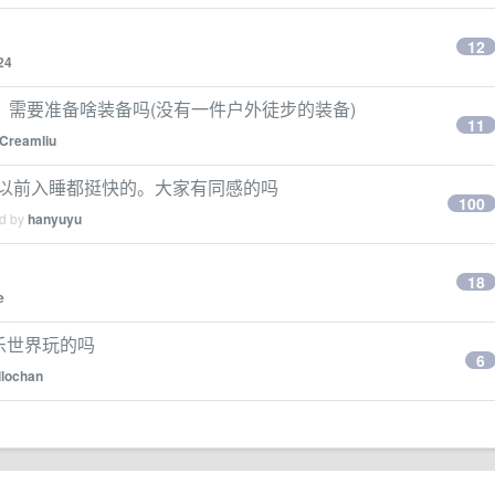
12
24
需要准备啥装备吗(没有一件户外徒步的装备)
11
Creamliu
5 以前入睡都挺快的。大家有同感的吗
100
ed by
hanyuyu
18
e
欢乐世界玩的吗
6
lochan