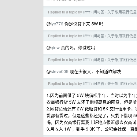
Replied to a topic by
llffffff
问与答
关于想用银行低息
›
›
@
lyc776
你是说贷下来 5W 吗
Replied to a topic by
llffffff
问与答
关于想用银行低息
›
›
@
qiqw
真的吗，你试过吗
Replied to a topic by
llffffff
问与答
关于想用银行低息
›
›
@
steve009
现在头很大，不知道咋解决
Replied to a topic by
llffffff
问与答
关于想用银行低息
›
›
1.因为前面借了 5W 块借呗半年，当时以为半年之
农商银行贷 5W 去还了借呗高息的网贷，但
2.网贷负债还有 2W 微粒贷和 5K 交行信
贷都有贷过，但是这些都还完了，只剩下借呗 5W 
吗，因为农商银行离我上班地点很近想去农商试
3.月收入 1W ，到手 9.3K 了，公积金社