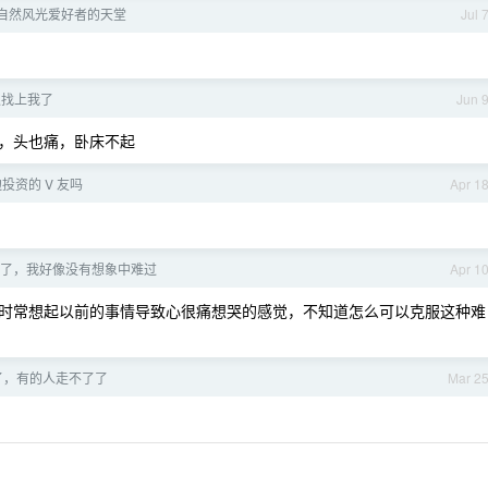
自然风光爱好者的天堂
Jul 
又找上我了
Jun 
，头也痛，卧床不起
投资的 V 友吗
Apr 1
了，我好像没有想象中难过
Apr 1
时常想起以前的事情导致心很痛想哭的感觉，不知道怎么可以克服这种难
了，有的人走不了了
Mar 2