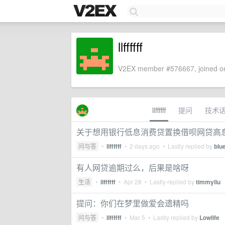
llffffff
V2EX member #576667, joined on
llffffff
提问
技术
关于想用银行低息消费贷置换借呗网贷高
问与答
•
llffffff
•
2 days ago
• Lastly replied by
blu
有人网贷逾期过么，后果是啥呀
生活
•
llffffff
•
Apr 28
• Lastly replied by
timmyliu
提问：你们在梦里做爱会遗精吗
问与答
•
llffffff
•
Mar 5
• Lastly replied by
Lowlife