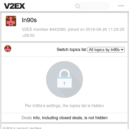
ln90s
V2EX member #443380, joined on 2019-09-26 11:24:25
+08:00
Switch topics list
Per ln90s's settings, the topics list is hidden
Deals
info, including closed deals, is not hidden
ln90s's recent replies