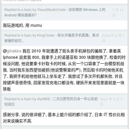
Replied to a topic by VisualStudioCode
目前哪款 Windows 上的
7 月 10
›
日
Android 模拟器最好？
我玩游戏的, 用 mumu
Replied to a topic by KingCloser
街头诈骗卖手机套路，差点
2024 年 9 月 7
›
日
被骗的经历...
@
ginakira
我在 2010 年就遭遇了街头卖手机掉包的骗局了, 拿着真
Iphone4 说卖我 800, 我拿手上的诺基亚和 300 块跟他换了, 检查的时
候没问题, 他说要拿卡针取卡的时候, 从另一个口袋拿了一台模型机给
我. 当时我东张西望怕被抓(他说警察查的严), 然后取卡的时候他关机
了, 我把手机给他他就马上坐车走了. 我尝试了多次开机都失败, 并且
按键声音很奇怪, 回家发现充电口都没有, 硬拆开来发现里面就是一块
铁板
Replied to a topic by diy4869
二次元肥宅的日本一年以及如
2024 年 9 月 7
›
日
何润日
感谢分享, 说的很详细了, 基本上能介绍的都介绍了, 日本 IT 性价比相
对来说确实不高.