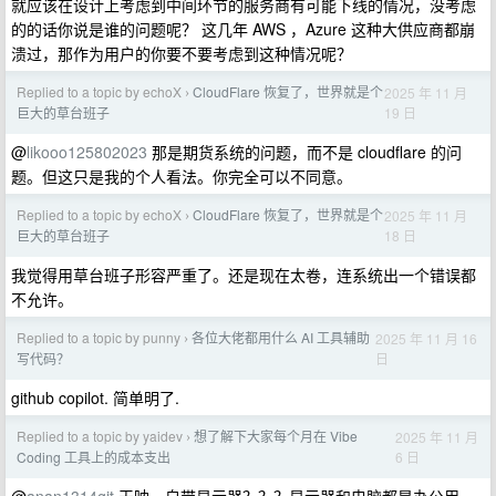
就应该在设计上考虑到中间环节的服务商有可能下线的情况，没考虑
的的话你说是谁的问题呢？ 这几年 AWS ，Azure 这种大供应商都崩
溃过，那作为用户的你要不要考虑到这种情况呢？
Replied to a topic by echoX
CloudFlare 恢复了，世界就是个
2025 年 11 月
›
19 日
巨大的草台班子
@
likooo125802023
那是期货系统的问题，而不是 cloudflare 的问
题。但这只是我的个人看法。你完全可以不同意。
Replied to a topic by echoX
CloudFlare 恢复了，世界就是个
2025 年 11 月
›
18 日
巨大的草台班子
我觉得用草台班子形容严重了。还是现在太卷，连系统出一个错误都
不允许。
Replied to a topic by punny
各位大佬都用什么 AI 工具辅助
2025 年 11 月 16
›
日
写代码？
github copilot. 简单明了.
Replied to a topic by yaidev
想了解下大家每个月在 Vibe
2025 年 11 月
›
6 日
Coding 工具上的成本支出