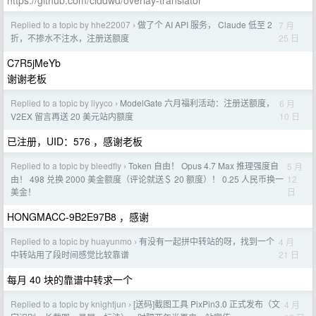
https://github.com/ciddwd/overlay-translator
Replied to a topic by hhe22007
做了个 AI API 服务， Claude 低至 2
7 月
›
25 日
折，不掺水不注水，注册送额度
C7R5jMeYb
谢谢老板
Replied to a topic by liyyco
ModelGate 六月福利活动：注册送额度，
6 月
›
10 日
V2EX 留言再送 20 美元站内额度
已注册，UID：576 ，感谢老板
Replied to a topic by bleedfly
Token 自由！ Opus 4.7 Max 推理强度自
5 月
›
12
由！ 498 兑换 2000 美金额度（评论就送＄ 20 额度）！ 0.25 人民币换一
日
美金！
HONGMACC-9B2E97B8 ，感谢
Replied to a topic by huayunmo
有没有一起拼中转站的呀，找到一个
4 月
›
21 日
中转站用了段时间感觉比较靠谱
每月 40 块的靠谱中转求一个
Replied to a topic by knightjun
[送码]截图工具 PixPin3.0 正式发布（文
4 月
›