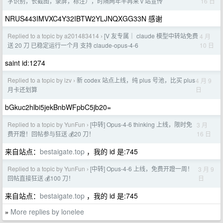
16 日
字识别，长截图，录屏，标注），时隔两年半再来 v 站宣传
NRUS443IMVXC4Y32IBTW2YLJNQXGG33N 感谢
Replied to a topic by a201483414
[V 友专属｜ claude 模型中转站免费
4 月
›
10 日
送 20 刀 已稳定运行一个月 支持 claude-opus-4-6
saint id:1274
Replied to a topic by izv
新 codex 站点上线，纯 plus 号池，比买 plus
4 月 9
›
日
月卡还划算
bGkuc2hlbi5jekBnbWFpbC5jb20=
Replied to a topic by YunFun
[中转] Opus-4-6 thinking 上线，限时免
3 月
›
16 日
费开蹬！回帖参与狂送 💰20 刀！
来自站点：
bestaigate.top
，我的 id 是:745
Replied to a topic by YunFun
[中转] Opus-4-6 上线，免费开蹬一周！
3 月 9
›
日
回帖直接狂送 💰100 刀！
来自站点：
bestaigate.top
，我的 id 是:745
More replies by lonelee
»