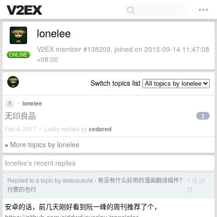
lonelee
V2EX member #138209, joined on 2015-09-14 11:47:08
ONLINE
+08:00
Switch topics list
水
•
lonelee
无印良品
1
Feb 4, 2017 • Lastly replied by
cedared
More topics by lonelee
»
lonelee's recent replies
Replied to a topic by desususula
有没有什么好用的漫画翻译插件？
7 月 26
›
日
付费的也行
安卓的话，前几天刚好看到阮一峰的周刊推荐了个，