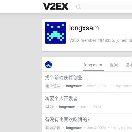
longxsam
V2EX member #646335, joined on
longxsam
提问
技
找个前端伙伴创业
创业组队
•
longxsam
•
Nov 8, 2024
• Lastly replie
鸿蒙个人开发者
华为
•
longxsam
•
Jun 11, 2024
有没有也喜欢吃饼的？
职场话题
•
longxsam
•
Jun 3, 2024
• Lastly replie