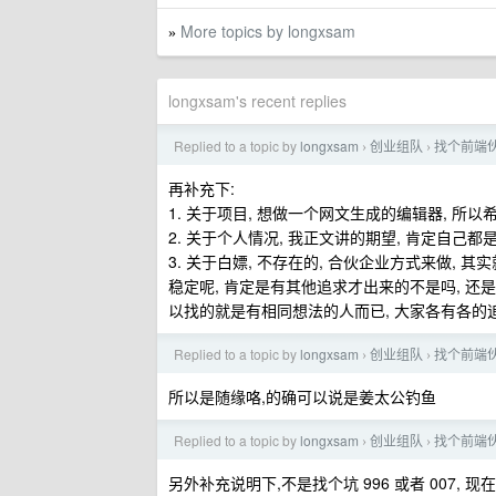
More topics by longxsam
»
longxsam's recent replies
Replied to a topic by
longxsam
创业组队
找个前端
›
›
再补充下:
1. 关于项目, 想做一个网文生成的编辑器, 
2. 关于个人情况, 我正文讲的期望, 肯定自己
3. 关于白嫖, 不存在的, 合伙企业方式来做,
稳定呢, 肯定是有其他追求才出来的不是吗, 
以找的就是有相同想法的人而已, 大家各有各的追
Replied to a topic by
longxsam
创业组队
找个前端
›
›
所以是随缘咯,的确可以说是姜太公钓鱼
Replied to a topic by
longxsam
创业组队
找个前端
›
›
另外补充说明下,不是找个坑 996 或者 007