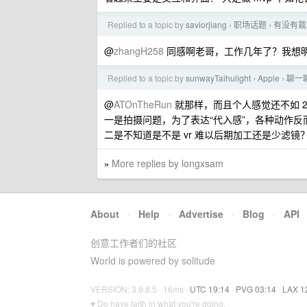
Replied to a topic by
saviorjiang
职场话题
有没有裁
›
›
@
zhangH258
同感啊老哥，工作几年了？我想
Replied to a topic by
sunwayTaihulight
Apple
聊一聊
›
›
@
ATOnTheRun
就那样，而且个人感觉还不如 2
一是拍摄问题，为了表达“代入感”，各种动作反而
二是不知道是不是 vr 难以后期加工还是少滤镜
More replies by longxsam
»
About
·
Help
·
Advertise
·
Blog
·
API
创意工作者们的社区
World is powered by solitude
VERSION: 3.9.8.5 · 16ms ·
UTC 19:14
·
PVG 03:14
·
LAX 1
♥ Do have faith in what you're doing.