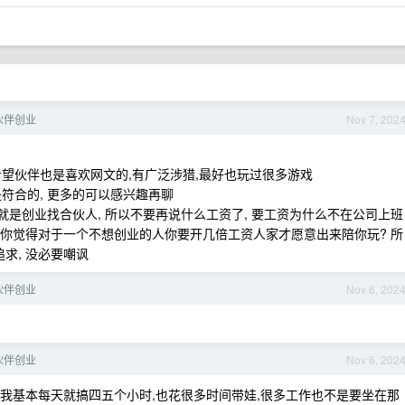
伙伴创业
Nov 7, 202
所以希望伙伴也是喜欢网文的,有广泛涉猎,最好也玩过很多游戏
都是符合的, 更多的可以感兴趣再聊
 其实就是创业找合伙人, 所以不要再说什么工资了, 要工资为什么不在公司上班
还是你觉得对于一个不想创业的人你要开几倍工资人家才愿意出来陪你玩? 所
求, 没必要嘲讽
伙伴创业
Nov 6, 202
伙伴创业
Nov 6, 202
, 现在我基本每天就搞四五个小时,也花很多时间带娃,很多工作也不是要坐在那