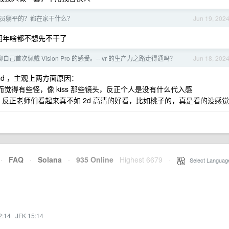
员躺平的？都在家干什么？
Jun 19, 202
明年啥都不想先不干了
自己首次佩戴 Vision Pro 的感受。-- vr 的生产力之路走得通吗？
Jun 18, 202
d ，主观上两方面原因：
觉得有些怪，像 kiss 那些镜头，反正个人是没有什么代入感
？反正老师们看起来真不如 2d 高清的好看，比如桃子的，真是看的没感觉
·
FAQ
·
Solana
·
935 Online
Highest 6679
·
Select Languag
2:14
·
JFK 15:14