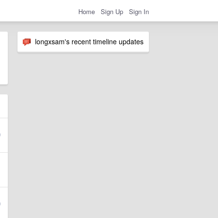
Home
Sign Up
Sign In
longxsam's recent timeline updates