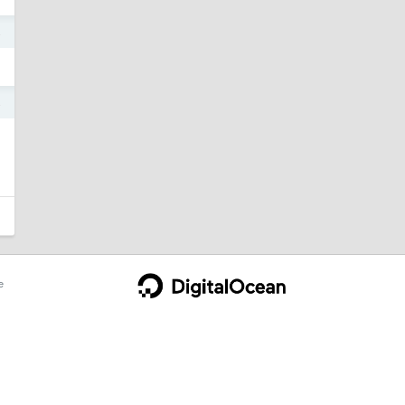
4
4
e