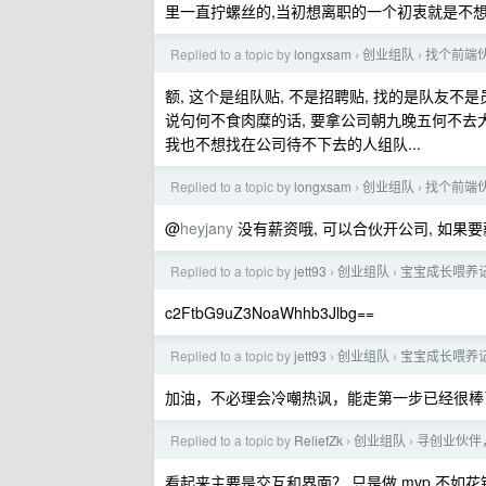
里一直拧螺丝的,当初想离职的一个初衷就是不
Replied to a topic by
longxsam
创业组队
找个前端
›
›
额, 这个是组队贴, 不是招聘贴, 找的是队友不是员
说句何不食肉糜的话, 要拿公司朝九晚五何不去
我也不想找在公司待不下去的人组队...
Replied to a topic by
longxsam
创业组队
找个前端
›
›
@
heyjany
没有薪资哦, 可以合伙开公司, 如果要薪
Replied to a topic by
jett93
创业组队
宝宝成长喂养
›
›
c2FtbG9uZ3NoaWhhb3Jlbg==
Replied to a topic by
jett93
创业组队
宝宝成长喂养
›
›
加油，不必理会冷嘲热讽，能走第一步已经很棒
Replied to a topic by
ReliefZk
创业组队
寻创业伙伴
›
›
看起来主要是交互和界面？ 只是做 mvp 不如