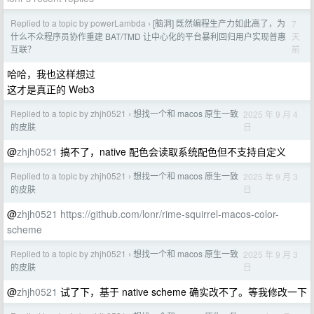
Replied to a topic by powerLambda
[脑洞] 既然编程生产力如此高了，为
7
›
天
什么不众程序员协作重建 BAT/TMD 让中心化的平台暴利回归用户实现普惠
前
互联？
哈哈，我也这样想过
这才是真正的 Web3
Replied to a topic by zhjh0521
想找一个和 macos 原生一致
2025 年 9 月 4
›
日
的皮肤
@
zhjh0521
搞不了，native 配色会读取系统配色但不支持自定义
Replied to a topic by zhjh0521
想找一个和 macos 原生一致
2025 年 9 月 3
›
日
的皮肤
@
zhjh0521
https://github.com/lonr/rime-squirrel-macos-color-
scheme
Replied to a topic by zhjh0521
想找一个和 macos 原生一致
2025 年 9 月 3
›
日
的皮肤
@
zhjh0521
试了下，基于 native scheme 确实改不了。等我修改一下