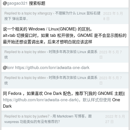
@
gaogao321
搜索标题
Replied to a topic by xifangczy
不理解为什么 Linux 鼠标右键
2023 年 5 月
›
8 日
按下 弹出菜单..
说一个相关的 Windows / Linux(GNOME) 的区别。
alt+tab 切换窗口时，如果 tab 松开很快，GNOME 是不会显示图标的
最开始还想设置调出来，后来才想明白就应该这样
Replied to a topic by sfdev
时隔多年再次体验 Linux 桌面系
2023 年 5 月 7
›
日
统
@
lonr
https://github.com/lonr/adwaita-one-dark
Replied to a topic by sfdev
时隔多年再次体验 Linux 桌面系
2023 年 5 月 7
›
日
统
同 Fedora ，如果喜欢 One Dark 配色，推荐下[我的 GNOME 主题](
https://github.com/lonr/adwaita-one-dark)，默认样式但使用
One
Dark
Replied to a topic by justwe7
用 Markdown 写博客，跟
2022 年 5 月
›
27 日
vuepress 功能类似的有没有推荐的？