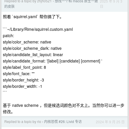
Replied to a topic by zhjh0521
想找一个和 macos 原生一致
2025 年 9 月 3
›
日
的皮肤
照着 `squirrel.yaml` 帮你搞了下。
```~/Library/Rime/squirrel.custom.yaml
patch:
style/color_scheme: native
style/color_scheme_dark: native
style/candidate_list_layout: linear
style/candidate_format: '[label] [candidate] [comment] '
style/label_font_point: 8
style/font_face: ""
style/border_height: -3
style/border_width: -1
```
基于 native scheme ，但是候选词颜色对不太上。当然你可以进一步
修改。
Replied to a topic by rio
内核恐慌 #26: Livid 专访
2024 年 9 月 25 日
›