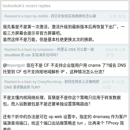
lookookok's recent replies
Replied to a topic by vfx666
百亿补贴怕买到换屏机怎么破
5 月 18 日
›
我先看是不是第一次激活，激活升级到最新版本后再恢复下出厂，一
般三方屏幕会提示非官方屏幕吧。
虽然这样不是万能，但是基本杜绝更换太次的换屏。
Replied to a topic by luckykelan
阿里云 OSS 可以套一层
2024 年 4 月
›
22 日
cloudflare 的 cdn 实现海外访问吗？
@
linyongxin
现在不是 CF 不支持企业版用户用 cname 了?域名 DNS
托管到 CF 也不支持按地域解析 IP ，这种情况怎么分流？
Replied to a topic by CrazyRundong
如何在网关上正确地把
2023 年 12 月
›
10 日
DNS 请求路由到 TUN?
不是太懂内核网络处理，盲猜是不是你这个策略只应用于转发数据
包，而入站数据包是不是还要单独设置策略路由？
还有个折中的办法是可在 op web 设置中，指定的 dnsmasq 作为客户
端源查询端口，给这个端口出站做策略走 tun ，比再来个 TProxy 简
单些。