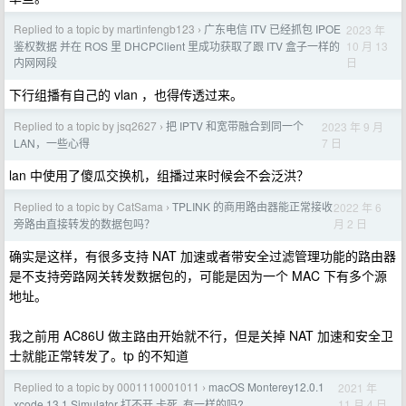
Replied to a topic by martinfengb123
广东电信 ITV 已经抓包 IPOE
2023 年
›
10 月 13
鉴权数据 并在 ROS 里 DHCPClient 里成功获取了跟 ITV 盒子一样的
日
内网网段
下行组播有自己的 vlan ，也得传透过来。
Replied to a topic by jsq2627
把 IPTV 和宽带融合到同一个
2023 年 9 月
›
7 日
LAN，一些心得
lan 中使用了傻瓜交换机，组播过来时候会不会泛洪？
Replied to a topic by CatSama
TPLINK 的商用路由器能正常接收
2022 年 6
›
月 2 日
旁路由直接转发的数据包吗？
确实是这样，有很多支持 NAT 加速或者带安全过滤管理功能的路由器
是不支持旁路网关转发数据包的，可能是因为一个 MAC 下有多个源
地址。
我之前用 AC86U 做主路由开始就不行，但是关掉 NAT 加速和安全卫
士就能正常转发了。tp 的不知道
Replied to a topic by 0001110001011
macOS Monterey12.0.1
2021 年
›
11 月 4 日
xcode 13.1 Simulator 打不开,卡死, 有一样的吗?