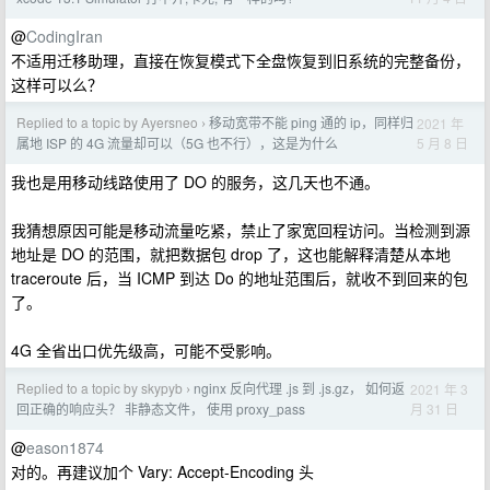
@
CodingIran
不适用迁移助理，直接在恢复模式下全盘恢复到旧系统的完整备份，
这样可以么？
Replied to a topic by Ayersneo
移动宽带不能 ping 通的 ip，同样归
2021 年
›
5 月 8 日
属地 ISP 的 4G 流量却可以（5G 也不行），这是为什么
我也是用移动线路使用了 DO 的服务，这几天也不通。
我猜想原因可能是移动流量吃紧，禁止了家宽回程访问。当检测到源
地址是 DO 的范围，就把数据包 drop 了，这也能解释清楚从本地
traceroute 后，当 ICMP 到达 Do 的地址范围后，就收不到回来的包
了。
4G 全省出口优先级高，可能不受影响。
Replied to a topic by skypyb
nginx 反向代理 .js 到 .js.gz， 如何返
2021 年 3
›
月 31 日
回正确的响应头？ 非静态文件， 使用 proxy_pass
@
eason1874
对的。再建议加个 Vary: Accept-Encoding 头