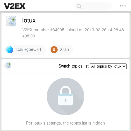
lotux
V2EX member #34905, joined on 2013-02-26 14:28:48
+08:00
t.cn/RgoeOP1
Xi'an
Switch topics list
Per lotux's settings, the topics list is hidden