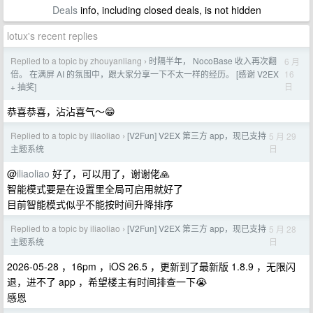
Deals
info, including closed deals, is not hidden
lotux's recent replies
Replied to a topic by zhouyanliang
时隔半年， NocoBase 收入再次翻
6 月
›
16
倍。 在满屏 AI 的氛围中，跟大家分享一下不太一样的经历。 [感谢 V2EX
日
+ 抽奖]
恭喜恭喜，沾沾喜气～😁
Replied to a topic by iliaoliao
[V2Fun] V2EX 第三方 app，现已支持
5 月 29
›
日
主题系统
@
iliaoliao
好了，可以用了，谢谢佬🙏
智能模式要是在设置里全局可启用就好了
目前智能模式似乎不能按时间升降排序
Replied to a topic by iliaoliao
[V2Fun] V2EX 第三方 app，现已支持
5 月 28
›
日
主题系统
2026-05-28 ，16pm ，iOS 26.5 ，更新到了最新版 1.8.9 ，无限闪
退，进不了 app ，希望楼主有时间排查一下😭
感恩