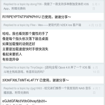
Replied to a topic by dong706
我做了一款支持多种数独变体的 iOS
5 月 1
›
日
App，附赠兑换码
R7RPEYPTNTPXPKPHYJ 已使用，谢谢分享～
Replied to a topic by Fike
Vex——更现代的 V2EX ios 客户端
4 月 13 日
›
哈哈，我也看到那个魔性的手了
像是每个指头依次落下敲击桌面
如果加载慢的话倒还好
主要是加载速度快时手很快消失
看起来要抓人
有些诡异😅
Replied to a topic by TinyGaga
[送码]全程 Opus 4.6 弄了一个 iOS 版
4 月
›
10 日
斗地主残局游戏，有喜欢玩的吗？
3X36FX8LT6MT4L4F7Y 已使用，谢谢分享～
Replied to a topic by zjyg1993
给兄弟们推荐一个我发现的 NAS 音乐
4 月 7
›
日
播放器，附带兑换码
eGJldGFAb3V0bG9vay5jb20=