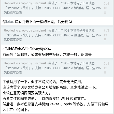
Replied to a topic by LincolnAt
我做了一个 iOS 本地电子书阅读器
5 月
›
13
「StoryBoat / 故舟」，支持 EPUB/TXT/PDF/Kindle 和朗读，送一些 Pro
日
码换真实反馈
@
lotux
没看到最下面一楼的补充，请无视😂
Replied to a topic by LincolnAt
我做了一个 iOS 本地电子书阅读器
5 月
›
13
「StoryBoat / 故舟」，支持 EPUB/TXT/PDF/Kindle 和朗读，送一些 Pro
日
码换真实反馈
eGJldGFAb3V0bG9vay5jb20=
前面忘了留邮箱，如果有多的兑换码，求赐一枚，谢谢😅
Replied to a topic by LincolnAt
我做了一个 iOS 本地电子书阅读器
5 月
›
12
「StoryBoat / 故舟」，支持 EPUB/TXT/PDF/Kindle 和朗读，送一些 Pro
日
码换真实反馈
下载试用了一下，似乎不购买的话，完全无法使用。
应该内置个说明文档或者公开版权的书籍，至少能试读一下。
比较在意阅读界面要美观大方，
再者文件传输要方便，可以内置支持 Wi-Fi 传输文件。
然后进一步考虑是否支持譬如 kavita 、opds 等协议，方便下载和导
入书库中的图书。