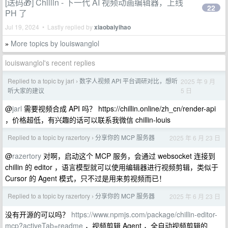
[送码🎁] Chillin - 下一代 AI 视频动画编辑器，上线
22
PH 了
Jul 19, 2024 • Lastly replied by
xiaobaiyihao
More topics by louiswanglol
»
louiswanglol's recent replies
Replied to a topic by jarl
数字人视频 API 平台调研对比，想听
2025 年 9 月
›
5 日
听大家的建议
@
jarl
需要视频合成 API 吗？ https://chillin.online/zh_cn/render-api
，价格超低，有兴趣的话可以联系我微信 chillin-louis
Replied to a topic by razertory
分享你的 MCP 服务器
2025 年 6 月 23 日
›
@
razertory
对啊，启动这个 MCP 服务，会通过 websocket 连接到
chillin 的 editor ，语言模型就可以使用编辑器进行视频剪辑，类似于
Cursor 的 Agent 模式，只不过是用来剪视频而已！
Replied to a topic by razertory
分享你的 MCP 服务器
2025 年 6 月 23 日
›
没有开源的可以吗？
https://www.npmjs.com/package/chillin-editor-
mcp?activeTab=readme
，视频剪辑 Agent ，全自动视频剪辑的