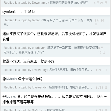
Replied to a topic by Dewchame
你每天用的最多的 app 是啥？
4 月 24 日
›
symfonium 、手游 lol
Replied to a topic by tactac
90 元买了个仿 gpw 的国产鼠标，真好
3 月 16
›
日
用。
迷信罗技买了很多个，感觉很容易坏，后来换机械师了，才发现国产
真香
Replied to a topic by phpdever
顺路送了一次同事，结果现在快变成固
3 月
›
16 日
定司机了，是我太好说话了吗？
就说不想送，没有原因，就是不想
Replied to a topic by lovewendy
各位牛爷爷们，想选个新手机。。
1 月 8 日
›
@
66beta
😂小米这么拉吗
Replied to a topic by lovewendy
各位牛爷爷们，想选个新手机。。
1 月 8 日
›
@
lucays
嗯，这个现在是硬指标。。。如果确实很拉胯的话，我再考
虑考虑是不是再等等
Replied to a topic by Ga0J1an
推荐家电品牌
1 月 8 日
›