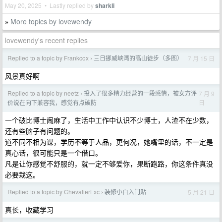
May 20, 2025 • Lastly replied by
sharkli
More topics by lovewendy
»
lovewendy's recent replies
Replied to a topic by Frankcox
三日挪威峡湾的高山徒步（多图）
7 月 15 日
›
风景真好啊
Replied to a topic by neetz
投入了很多精力经营的一段感情，被女方评
7 月 9
›
日
价说在向下兼容我，感觉有点破防
一个破比博士闹麻了，生活中工作中认识不少博士，人渣不在少数，
还有些脑子有问题的。
道不同不相为谋，学历不等于人品，更何况，她嘴里的话，不一定是
真心话，很可能只是一个借口。
凡是让你感觉不舒服的，就一定不够爱你，果断跑路，你这条件真没
必要栽这。
Replied to a topic by ChevalierLxc
装修小白入门贴
5 月 21 日
›
真长，收藏学习