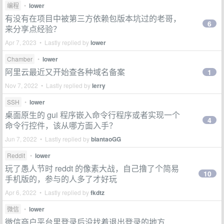
编程
•
lower
有没有在项目中被第三方依赖包版本坑过的老哥，
6
来分享点经验？
Apr 7, 2023 • Lastly replied by
lower
Chamber
•
lower
阿里云最近又开始查各种域名备案
1
Nov 7, 2022 • Lastly replied by
lerry
SSH
•
lower
桌面原生的 gui 程序嵌入命令行程序或者实现一个
4
命令行控件，该从哪方面入手？
Jun 7, 2022 • Lastly replied by
biantaoGG
Reddit
•
lower
玩了愚人节时 reddt 的像素大战，自己撸了个简易
10
手机版的，参与的人多了才好玩
Apr 6, 2022 • Lastly replied by
fkdtz
微信
•
lower
微信商户平台里登录后没找着退出登录的地方