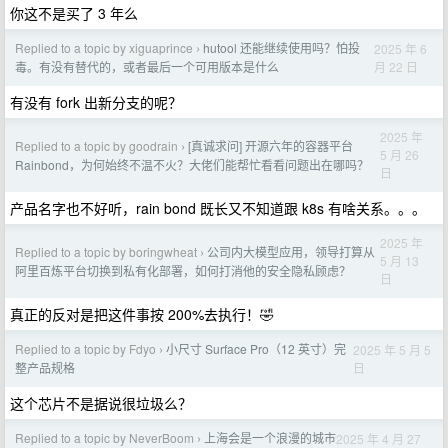
你这不是买了 3 年么
Replied to a topic by xiguaprince
hutool 还能继续使用吗？怕投
2025 年 6
›
月 22 日
毒。有没有替代的，或者最后一个可用版本是什么
有没有 fork 出新分支的呢？
2025 年
Replied to a topic by goodrain
[真诚求问] 开源六年的容器平台
›
5 月 26
Rainbond，为何始终不温不火？大佬们能帮忙看看问题出在哪吗？
日
产品名字也不好听，rain bond 既长又不知道跟 k8s 有啥关系。。。
2025 年
Replied to a topic by boringwheat
公司内大模型应用，领导打算从
›
5 月 13
阿里百炼平台切换到私有化部署，如何打消他的安全隐私顾虑？
日
真正的反对是把这件事按 200%去执行！🤣
Replied to a topic by Fdyo
小尺寸 Surface Pro（12 英寸）完
2025 年 5 月 5
›
日
整产品规格
这个芯片不是据说很垃圾么？
Replied to a topic by NeverBoom
上海会是一个浪漫的城市
2025 年 4 月 27
›