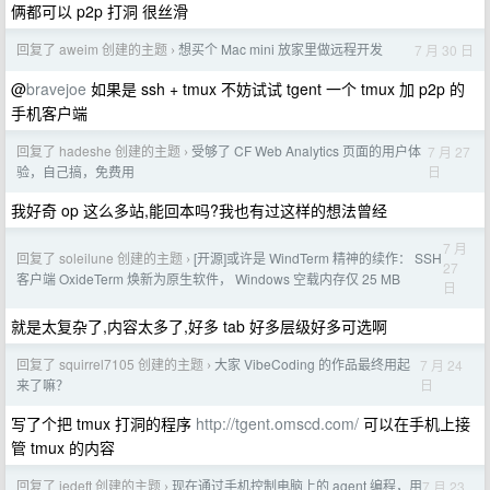
俩都可以 p2p 打洞 很丝滑
回复了 aweim 创建的主题
想买个 Mac mini 放家里做远程开发
7 月 30 日
›
@
bravejoe
如果是 ssh + tmux 不妨试试 tgent 一个 tmux 加 p2p 的
手机客户端
回复了 hadeshe 创建的主题
受够了 CF Web Analytics 页面的用户体
7 月 27
›
日
验，自己搞，免费用
我好奇 op 这么多站,能回本吗?我也有过这样的想法曾经
7 月
回复了 soleilune 创建的主题
[开源]或许是 WindTerm 精神的续作： SSH
›
27
客户端 OxideTerm 焕新为原生软件， Windows 空载内存仅 25 MB
日
就是太复杂了,内容太多了,好多 tab 好多层级好多可选啊
回复了 squirrel7105 创建的主题
大家 VibeCoding 的作品最终用起
7 月 24
›
日
来了嘛？
写了个把 tmux 打洞的程序
http://tgent.omscd.com/
可以在手机上接
管 tmux 的内容
回复了 jedeft 创建的主题
现在通过手机控制电脑上的 agent 编程，用
7 月 23
›