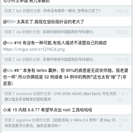
写小作文申请,有几率解封
回复了 tty0 创建的主题
你有没有那样一瞬间, 觉得自己老了?
7 月 8 日
›
@
BSH
太真实了,我现在鼠标指针设的老大了
回复了 ota 创建的主题
车祸中窥探中国医院的专科细分。
7 月 5 日
›
@
ota
#16 有没有一种可能,有些人描述不清楚自己的病症
https://i.imgur.com/c1Q76Cd.png
回复了 ota 创建的主题
车祸中窥探中国医院的专科细分。
7 月 5 日
›
@
ota
#8 " 本身有 tarlov 囊肿，但 90%的病患是无症状伴随。我老婆
也一样".所以你俩就是 32 例或者 34 例中的两例?这也太有"缘"了(非
恶意)
回复了 kanakana 创建的主题
CVE-2026-46242 (Bad Epoll) 可在浏览
7 月 5
›
日
器沙盒及安卓触发的提权漏洞
小米 15 内核 6.6.77 希望早点出 root 工具哈哈哈
回复了 eggsblue 创建的主题
[送激活码] 🎉 Wins 3.4 发布！把 Mac 刘
7 月 5
›
日
海变成悬浮分屏岛，抽奖送激活码～