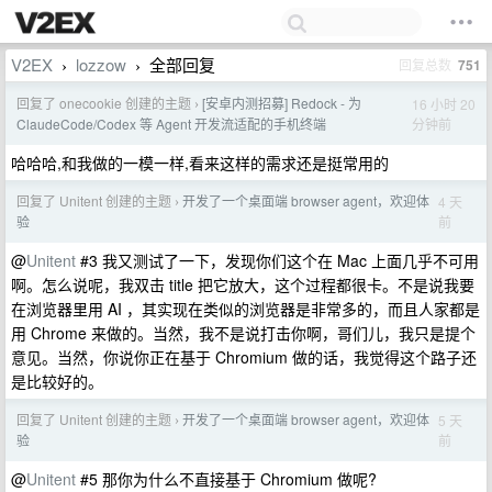
V2EX
lozzow
全部回复
回复总数
751
›
›
回复了 onecookie 创建的主题
[安卓内测招募] Redock - 为
16 小时 20
›
分钟前
ClaudeCode/Codex 等 Agent 开发流适配的手机终端
哈哈哈,和我做的一模一样,看来这样的需求还是挺常用的
回复了 Unitent 创建的主题
开发了一个桌面端 browser agent，欢迎体
4 天
›
前
验
@
Unitent
#3 我又测试了一下，发现你们这个在 Mac 上面几乎不可用
啊。怎么说呢，我双击 title 把它放大，这个过程都很卡。不是说我要
在浏览器里用 AI ，其实现在类似的浏览器是非常多的，而且人家都是
用 Chrome 来做的。当然，我不是说打击你啊，哥们儿，我只是提个
意见。当然，你说你正在基于 Chromium 做的话，我觉得这个路子还
是比较好的。
回复了 Unitent 创建的主题
开发了一个桌面端 browser agent，欢迎体
5 天
›
前
验
@
Unitent
#5 那你为什么不直接基于 Chromium 做呢?