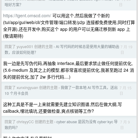
日
啥好方案？
https://tgent.omscd.com/
可以用这个,然后我做了个新的
(tui/app/gui/web/cli/文件管理/端口转发/p2p 连接都免费使用,同时打算
全开源),还在开发中,购买这个 app 的用户可以无痛迁移到新 app 上
(敬请期待)
回复了 yuyue001 创建的主题
AI 写代码的时候总是使用大量的辅助函
7 月 19
›
日
数，应该如何处理？
我一边是先写伪代码,再抽象 interface,最后要求禁止做任何提前优化,
(5.6-medium 及其之上的模型,都非常喜欢提前优化,我甚至跑过 24 消
失的提前优化,加了 2w 多行代码....)
回复了 xunxingyuan 创建的主题
我做了一款本地 AI 写作工具，送出
7 月 15
›
日
10 个月卡会员
这种工具是不是一上来就需要先建立知识图谱,然后在做大纲,写
callback,埋坑填坑,还要做检查,爽点核销等工作?
回复了 chrisyyCC 创建的主题
cyber abuse 是因为没有 cyber kyc 导
7 月 9
›
日
致的吗？