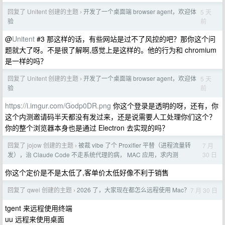
回复了 Unitent 创建的主题
开发了一个桌面端 browser agent，欢迎体
5 天
›
前
验
@
Unitent
#3 那这样的话，有些网站是过不了风控的吧？那你这个问
题就大了呀。不是很了解啊,感觉上是这样的。他的行为和 chromium
是一样的吗？
回复了 Unitent 创建的主题
开发了一个桌面端 browser agent，欢迎体
5 天
›
前
验
https://i.imgur.com/Godp0DR.png
你这个登录是透明的呀，还有，你
这个内测邀请码半天都没有发过来，还是说需要人工处理你们这个？
你的整个浏览器本身也是通过 Electron 去实现的吗？
回复了 jojow 创建的主题
被裁 vibe 了个 Proxifier 平替（进程流量转
7 月
›
30 日
发），治 Claude Code 不走系统代理的病， MAC 应用，求内测
你这个定价是不是太低了,客单价太低好像不利于销售
回复了 qwei 创建的主题
2026 了，大家现在都怎么远程使用 Mac？
7 月 30 日
›
tgent 来远程使用终端
uu 远程来使用桌面