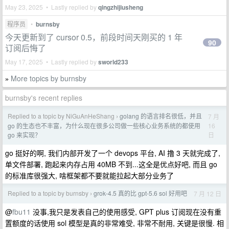
May 23, 2025 • Lastly replied by
qingzhijiusheng
程序员
•
burnsby
今天更新到了 cursor 0.5，前段时间天刚买的 1 年
90
订阅后悔了
May 17, 2025 • Lastly replied by
sworld233
More topics by burnsby
»
burnsby's recent replies
Replied to a topic by NiGuAnHeShang
golang 的语言排名很低，并且
7 月
›
16
go 的生态也不丰富，为什么现在很多公司做一些核心业务系统的都使用
日
go 来实现？
go 挺好的啊, 我们内部开发了一个 devops 平台, AI 撸 3 天就完成了,
单文件部署, 跑起来内存占用 40MB 不到...这全是优点好吧, 而且 go
的标准库很强大, 啥框架都不要就能拉起大部分业务了
Replied to a topic by burnsby
grok-4.5 真的比 gpt-5.6 sol 好用吧
7 月 12 日
›
@
fbu11
没事,我只是发表自己的使用感受, GPT plus 订阅现在没有重
置额度的话使用 sol 模型是真的非常难受, 非常不耐用, 关键是很慢. 相