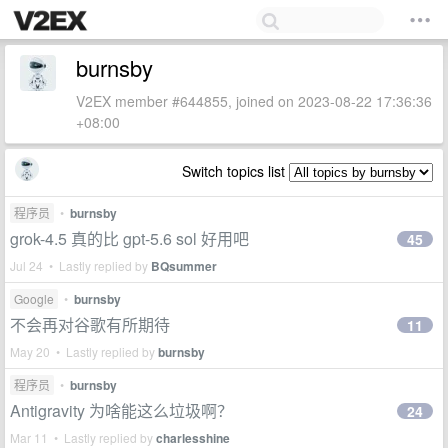
burnsby
V2EX member #644855, joined on 2023-08-22 17:36:36
+08:00
Switch topics list
程序员
•
burnsby
grok-4.5 真的比 gpt-5.6 sol 好用吧
45
Jul 24 • Lastly replied by
BQsummer
Google
•
burnsby
不会再对谷歌有所期待
11
May 20 • Lastly replied by
burnsby
程序员
•
burnsby
Antigravity 为啥能这么垃圾啊？
24
Mar 11 • Lastly replied by
charlesshine