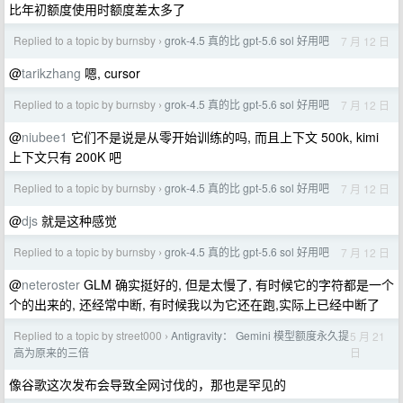
比年初额度使用时额度差太多了
Replied to a topic by burnsby
grok-4.5 真的比 gpt-5.6 sol 好用吧
7 月 12 日
›
@
tarikzhang
嗯, cursor
Replied to a topic by burnsby
grok-4.5 真的比 gpt-5.6 sol 好用吧
7 月 12 日
›
@
niubee1
它们不是说是从零开始训练的吗, 而且上下文 500k, kimi
上下文只有 200K 吧
Replied to a topic by burnsby
grok-4.5 真的比 gpt-5.6 sol 好用吧
7 月 12 日
›
@
djs
就是这种感觉
Replied to a topic by burnsby
grok-4.5 真的比 gpt-5.6 sol 好用吧
7 月 12 日
›
@
neteroster
GLM 确实挺好的, 但是太慢了, 有时候它的字符都是一个
个的出来的, 还经常中断, 有时候我以为它还在跑,实际上已经中断了
Replied to a topic by street000
Antigravity： Gemini 模型额度永久提
5 月 21
›
日
高为原来的三倍
像谷歌这次发布会导致全网讨伐的，那也是罕见的