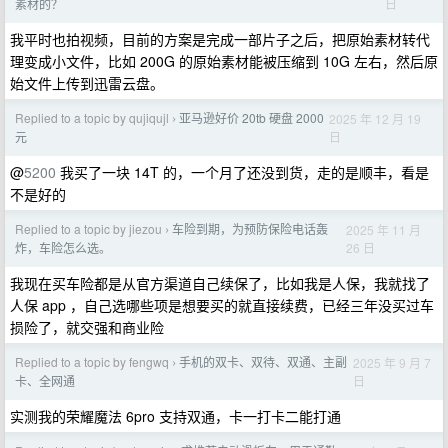
日
素材的？
我平时也拍视频，目前的方案是完成一部片子之后，把原始素材转代
理变成小文件，比如 200G 的原始素材能被压缩到 10G 左右，然后原
始文件上传到迅雷云盘。
Replied to a topic by qujiqujl
亚马逊好价 20tb 硬盘 2000
2025 年 12 月 19
›
日
元
@
5200
我买了一块 14T 的，一个月了还没到货，走的是顺丰，看是
不是好的
Replied to a topic by jiezou
车险到期，为预防保险电话轰
2025 年 11 月
›
26 日
炸，车险怎么选。
我现在买车险都是从官方渠道自己续保了，比如我是人保，我就找了
人保 app ，自己选哪些项是想要买的就直接续费，已经三年没买过车
损险了，就交强和商业险
Replied to a topic by fengwq
手机的双卡、双待、双通、主副
2025 年 9 月 7
›
日
卡、全网通
实测我的荣耀魔法 6pro 支持双通，卡一打卡二能打通