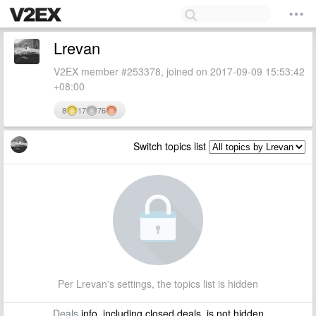
Lrevan
V2EX member #253378, joined on 2017-09-09 15:53:42
+08:00
8
17
76
Switch topics list
Per Lrevan's settings, the topics list is hidden
Deals
info, including closed deals, is not hidden