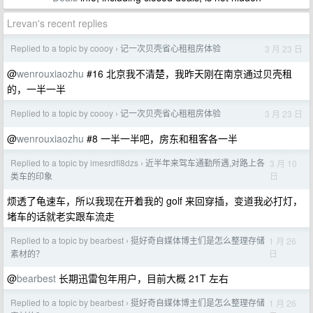
Lrevan's recent replies
Replied to a topic by coooy
记一次贝壳省心租租房体验
3 月 23 日
›
@
wenrouxiaozhu
#16 北京我不清楚，我昨天刚在南京通过贝壳租
的，一半一半
Replied to a topic by coooy
记一次贝壳省心租租房体验
3 月 23 日
›
@
wenrouxiaozhu
#8 一半一半吧，房东和租客各一半
Replied to a topic by imesrdfi8dzs
近半年来驾车通勤所遇,对路上各
3 月 10
›
日
类车的印象
烦透了龟速车，所以我现在开着我的 golf 来回穿插，变道我必打灯，
堵车的话就老实跟车流走
Replied to a topic by bearbest
挺好奇自媒体博主们是怎么整理存储
1 月 26
›
日
素材的？
@
bearbest
长期迅雷包年用户，目前大概 21T 左右
Replied to a topic by bearbest
挺好奇自媒体博主们是怎么整理存储
1 月 26
›