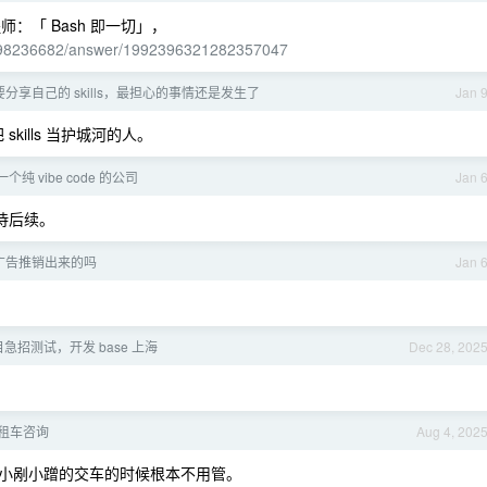
师：「 Bash 即一切」，
7498236682/answer/1992396321282357047
分享自己的 skills，最担心的事情还是发生了
Jan 
skills 当护城河的人。
纯 vibe code 的公司
Jan 
期待后续。
都是广告推销出来的吗
Jan 
目急招测试，开发 base 上海
Dec 28, 202
，租车咨询
Aug 4, 202
下，小剐小蹭的交车的时候根本不用管。