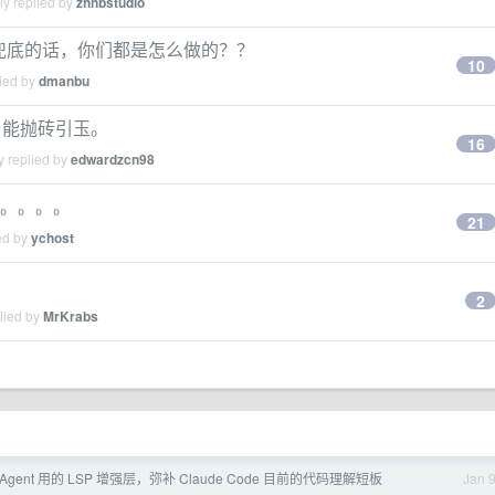
ly replied by
zhhbstudio
如果兜底的话，你们都是怎么做的？？
10
lied by
dmanbu
记>能抛砖引玉。
16
y replied by
edwardzcn98
割裂感。。。。
21
ed by
ychost
2
lied by
MrKrabs
gent 用的 LSP 增强层，弥补 Claude Code 目前的代码理解短板
Jan 