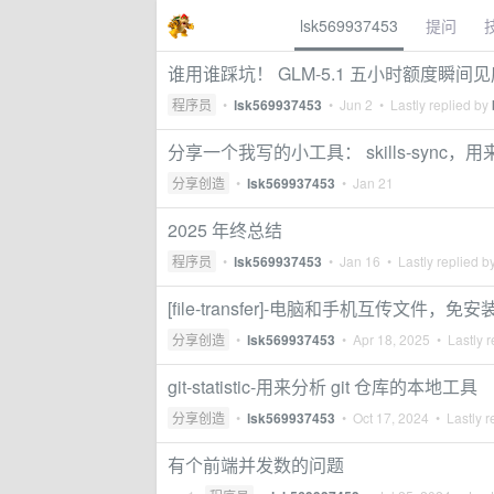
lsk569937453
提问
谁用谁踩坑！ GLM-5.1 五小时额度瞬间
程序员
•
lsk569937453
•
Jun 2
• Lastly replied by
分享一个我写的小工具： skills-sync，用来同步 
分享创造
•
lsk569937453
•
Jan 21
2025 年终总结
程序员
•
lsk569937453
•
Jan 16
• Lastly replied b
[file-transfer]-电脑和手机互传文件，免安装
分享创造
•
lsk569937453
•
Apr 18, 2025
• Lastly r
git-statistic-用来分析 git 仓库的本地工具
分享创造
•
lsk569937453
•
Oct 17, 2024
• Lastly r
有个前端并发数的问题