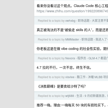
看来你没看过这个观点。Claude Code 核心工程
https://www.zhihu.com/question/199220896
Replied to a topic by
xwhxbg
职场话题
大家注意不要
›
›
真正被淘汰的不是“被偷走 skills 的人”，而是还把 
Replied to a topic by
MMMaster
职场话题
我进入了一个
›
›
你老板这是在做 vibe coding 的社会性实验，
Replied to a topic by
Nexora
程序员
GLM-4.7 
›
›
4.7 拉的不行，一次不忠，终生不信。
Replied to a topic by
visvlee
酷工作
沐瞳 MLBB 项
›
›
《决胜巅峰》是要卖给沙特了吗？
Replied to a topic by
wtj688
生活
9 月初新疆旅游
›
›
推荐一嗨。理由:一嗨每天 50 块的车损险买