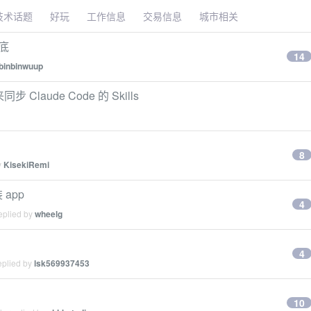
技术话题
好玩
工作信息
交易信息
城市相关
见底
14
binbinwuup
Claude Code 的 Skills
8
y
KisekiRemi
 app
4
eplied by
wheelg
4
eplied by
lsk569937453
10