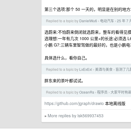
第三个选项:那个 50 一天的，明显是在别的地
Replied to a topic by
DanielWu6
电动汽车
25 年 
›
›
选蔚来:不怕蔚来倒闭就选蔚来，整车的看得见
选理想:一年有几次 1000 公里+的长途:必须
小鹏 G7:三辆车里智驾做的最好的，也是小鹏
具体选什么，看你自己。
Replied to a topic by
LxExExl
美酒与美食
盲测了几
›
›
胖东来的茶叶都试试。
Replied to a topic by
OceanRs
程序员
大家平时有
›
›
https://github.com/jgraph/drawio
本地离线版
More replies by lsk569937453
»