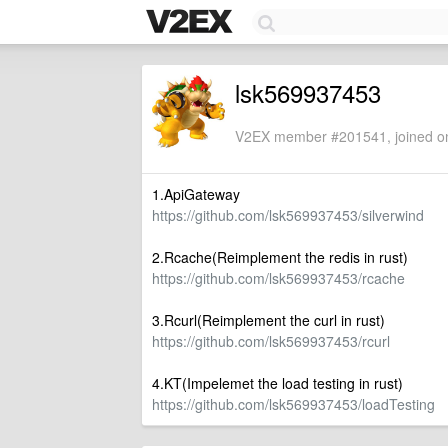
lsk569937453
V2EX member #201541, joined on
1.ApiGateway
https://github.com/lsk569937453/silverwind
2.Rcache(Reimplement the redis in rust)
https://github.com/lsk569937453/rcache
3.Rcurl(Reimplement the curl in rust)
https://github.com/lsk569937453/rcurl
4.KT(Impelemet the load testing in rust)
https://github.com/lsk569937453/loadTesting