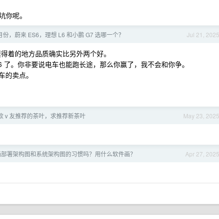
方坑你呢。
7 月份，蔚来 ES6，理想 L6 和小鹏 G7 选哪一个？
Jul 21, 202
摸得着的地方品质确实比另外两个好。
选 L6 了。你非要说电车也能跑长途，那么你赢了，我不会和你争。
电车的卖点。
款 v 友推荐的茶叶，求推荐新茶叶
May 23, 202
画部署架构图和系统架构图的习惯吗？用什么软件画？
Apr 27, 202