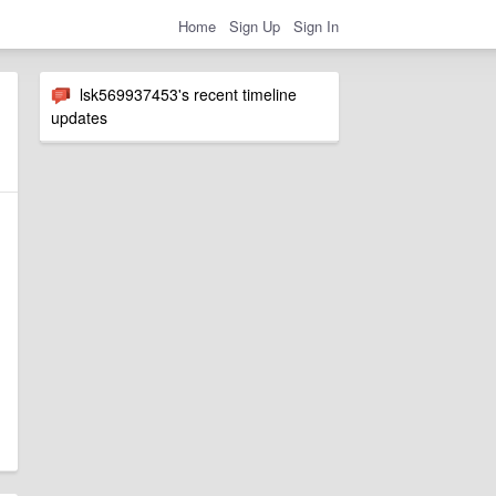
Home
Sign Up
Sign In
lsk569937453's recent timeline
updates