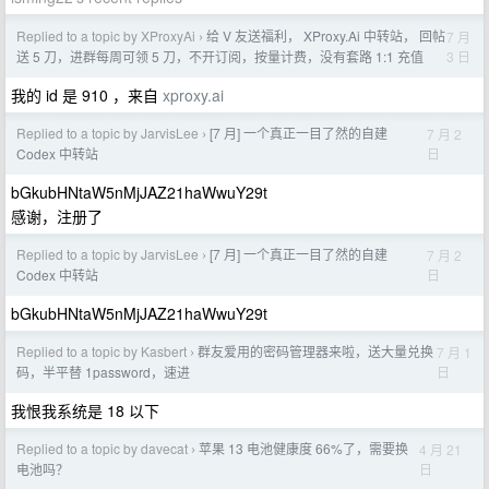
Replied to a topic by XProxyAi
给 V 友送福利， XProxy.Ai 中转站， 回帖
7 月
›
3 日
送 5 刀，进群每周可领 5 刀，不开订阅，按量计费，没有套路 1:1 充值
我的 id 是 910 ，来自
xproxy.ai
Replied to a topic by JarvisLee
[7 月] 一个真正一目了然的自建
7 月 2
›
日
Codex 中转站
bGkubHNtaW5nMjJAZ21haWwuY29t
感谢，注册了
Replied to a topic by JarvisLee
[7 月] 一个真正一目了然的自建
7 月 2
›
日
Codex 中转站
bGkubHNtaW5nMjJAZ21haWwuY29t
Replied to a topic by Kasbert
群友爱用的密码管理器来啦，送大量兑换
7 月 1
›
日
码，半平替 1password，速进
我恨我系统是 18 以下
Replied to a topic by davecat
苹果 13 电池健康度 66%了，需要换
4 月 21
›
日
电池吗？