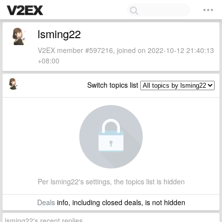
lsming22
V2EX member #597216, joined on 2022-10-12 21:40:13
+08:00
Switch topics list
Per lsming22's settings, the topics list is hidden
Deals
info, including closed deals, is not hidden
lsming22's recent replies