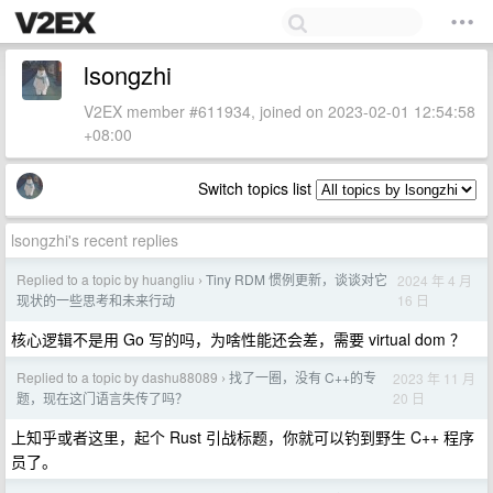
lsongzhi
V2EX member #611934, joined on 2023-02-01 12:54:58
+08:00
Switch topics list
lsongzhi's recent replies
Replied to a topic by huangliu
Tiny RDM 惯例更新，谈谈对它
2024 年 4 月
›
16 日
现状的一些思考和未来行动
核心逻辑不是用 Go 写的吗，为啥性能还会差，需要 virtual dom ？
Replied to a topic by dashu88089
找了一圈，没有 C++的专
2023 年 11 月
›
20 日
题，现在这门语言失传了吗？
上知乎或者这里，起个 Rust 引战标题，你就可以钓到野生 C++ 程序
员了。