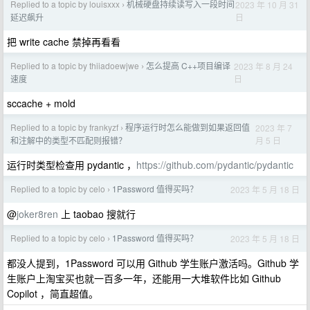
Replied to a topic by louisxxx
机械硬盘持续读写入一段时间
2023 年 10 月 31
›
日
延迟飙升
把 write cache 禁掉再看看
Replied to a topic by thiiadoewjwe
怎么提高 C++项目编译
2023 年 8 月 24
›
日
速度
sccache + mold
Replied to a topic by frankyzf
程序运行时怎么能做到如果返回值
2023 年 7
›
月 5 日
和注解中的类型不匹配则报错？
运行时类型检查用 pydantic ，
https://github.com/pydantic/pydantic
Replied to a topic by celo
1Password 值得买吗？
2023 年 5 月 18 日
›
@
joker8ren
上 taobao 搜就行
Replied to a topic by celo
1Password 值得买吗？
2023 年 5 月 18 日
›
都没人提到，1Password 可以用 Github 学生账户激活吗。Github 学
生账户上淘宝买也就一百多一年，还能用一大堆软件比如 Github
Copilot ，简直超值。